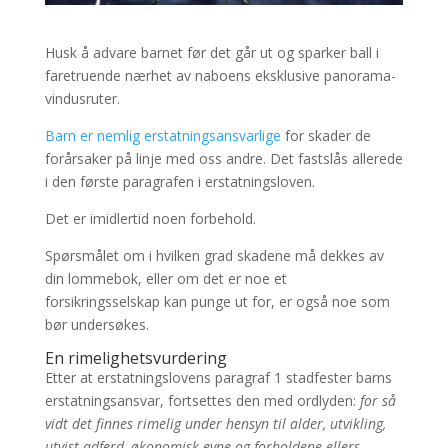
Husk å advare barnet før det går ut og sparker ball i
faretruende nærhet av naboens eksklusive panorama-
vindusruter.
Barn er nemlig erstatningsansvarlige
for skader de
forårsaker på linje med oss andre. Det fastslås allerede
i den første paragrafen i erstatningsloven.
Det er imidlertid noen forbehold.
Spørsmålet om i hvilken grad skadene må dekkes av
din lommebok, eller om det er noe et
forsikringsselskap kan punge ut for, er også noe som
bør undersøkes.
En rimelighetsvurdering
Etter at erstatningslovens paragraf 1 stadfester barns
erstatningsansvar, fortsettes den med ordlyden:
for så
vidt det finnes rimelig under hensyn til alder, utvikling,
utvist adferd, økonomisk evne og forholdene ellers
.