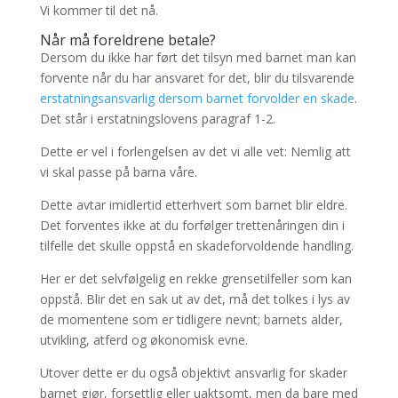
Vi kommer til det nå.
Når må foreldrene betale?
Dersom du ikke har ført det tilsyn med barnet man kan
forvente når du har ansvaret for det, blir du tilsvarende
erstatningsansvarlig dersom barnet forvolder en skade
.
Det står i erstatningslovens paragraf 1-2.
Dette er vel i forlengelsen av det vi alle vet: Nemlig att
vi skal passe på barna våre.
Dette avtar imidlertid etterhvert som barnet blir eldre.
Det forventes ikke at du forfølger trettenåringen din i
tilfelle det skulle oppstå en skadeforvoldende handling.
Her er det selvfølgelig en rekke grensetilfeller som kan
oppstå. Blir det en sak ut av det, må det tolkes i lys av
de momentene som er tidligere nevnt; barnets alder,
utvikling, atferd og økonomisk evne.
Utover dette er du også objektivt ansvarlig for skader
barnet gjør, forsettlig eller uaktsomt, men da bare med