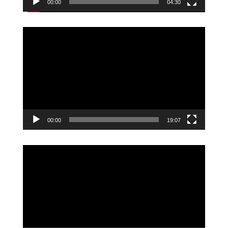
00:00
04:30
Videoavspiller
00:00
19:07
Videoavspiller