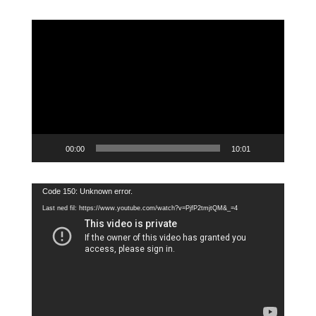
Videoavspiller
00:00
10:01
Videoavspiller
Code 150: Unknown error.
Last ned fil: https://www.youtube.com/watch?v=PjfP2tmjtQM&_=4