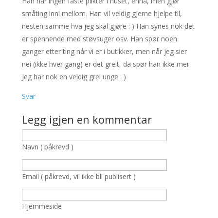
Han har ingen faste plikter i huset, ennå, men gjør
småting inni mellom. Han vil veldig gjerne hjelpe til,
nesten samme hva jeg skal gjøre : ) Han synes nok det
er spennende med støvsuger osv. Han spør noen
ganger etter ting når vi er i butikker, men når jeg sier
nei (ikke hver gang) er det greit, da spør han ikke mer.
Jeg har nok en veldig grei unge : )
Svar
Legg igjen en kommentar
Navn ( påkrevd )
Email ( påkrevd, vil ikke bli publisert )
Hjemmeside