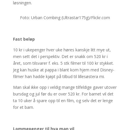
løsningen.
Foto: Urban Combing (Ultrastar175g)/Flickr.com
Fast beløp
10 kr i ukepenger hver uke høres kanskje litt mye ut,
men sett det i perspektiv. Det er snakk om 520 kr i
året, som tilsvarer f. eks. 5 stk filmer til 100 kr stykket.
Jeg kan huske at pappa i blant kom hjem med Disney-
filmer han hadde kjøpt på tilbud til lillesøstera mi.
Man skal ikke opp i veldig mange tilfeldige gaver utover
bursdag og jul før du er over 520 kr. For barnet vil det
ta 10 uker å spare opp til en film, og selv det er lenge
for et barn.
Lommepenger til hva man vil