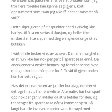
Hensikten bak påfunnet er å løse et problem som jeg
tror flere foreldre kan kjenne seg igjen i, kort
oppsummert som “Kan jeg ikke få denne? Vææær så
snill?”
Dette skjer gjerne på tidspunkter der du virkelig ikke
har lyst til å ta en seriøs diskusjon, og heller ikke
ønsker å måtte slepe med deg en hylende unge ut av
butikken.
I vårt tilfelle bruker vi et av to svar. Den ene muligheten
er at hun ikke har nok penger på sparebøssa ennå. Da
anerkjenner vi ønsket hennes, og forteller henne hvor
mange uker hun må spare for å få råd til gjenstanden
hun har sett seg ut.
Hvis det er i nærheten av jul eller bursdag, noterer vi
det også ned på en ønskeliste. Alternativt har hun spart
opp nok penger. Vi avtaler da at vi betaler for den, og
tar penger fra sparebøssa når vi kommer hjem. Så
langt har alle involverte parter vært fornøyd med