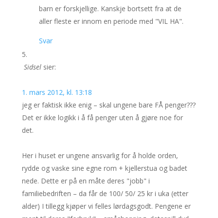
barn er forskjellige. Kanskje bortsett fra at de
aller fleste er innom en periode med "VIL HA".
Svar
Sidsel
sier:
1. mars 2012, kl. 13:18
jeg er faktisk ikke enig – skal ungene bare FÅ penger???
Det er ikke logikk i å få penger uten å gjøre noe for
det.
Her i huset er ungene ansvarlig for å holde orden,
rydde og vaske sine egne rom + kjellerstua og badet
nede. Dette er på en måte deres "jobb" i
familiebedriften – da får de 100/ 50/ 25 kr i uka (etter
alder) I tillegg kjøper vi felles lørdagsgodt. Pengene er