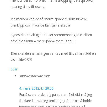
ment til deres "forbruk" – småshopping, dataspill,dvd,
sparing til ny tlf osv…..
Innimellom kan de få større "jobber" som bilvask,
plenklipp osv, hvor de kan tjene ekstra
Synes det er viktig at de ser sammenhengen mellom
arbeid og lønn – mere jobb= mere lønn …..
Eller skal denne læringen ventes med til de har nådd en
viss alder?????
Svar
mariusstoreide
sier:
4. mars 2012, kl. 20:36
For å svare ordentlig på spørsmålet ditt må jeg
forklare litt hva jeg tenker. Jeg forsøkte å holde
posten min kort, og kom derfor ikke inn på