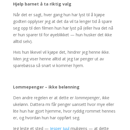
Hjelp barnet å ta riktig valg
Når det er sagt, hver gang hun har lyst til å kjøpe
godteri opplyser jeg at det da vil ta lenger tid å spare
seg opp til den filmen hun har lyst på (eller hva det nå
er hun sparer til for øyeblikket — hun husker det ikke
alltid selv).
Hvis hun likevel vil kjøpe det, hindrer jeg henne ikke.
Men jeg viser henne alltid at jeg tar penger ut av
sparebøssa så snart vi kommer hjem.
Lommepenger – ikke belønning
Den andre regelen er at dette er
lommepenger
, ikke
ukelønn. Dattera mi får penger uansett hvor mye eller
lite hun har gjort hjemme, hvor ryddig rommet hennes
er, og hvordan hun har oppført seg.
Jeg leste et sted —
Jesper Juul
muligens — at dette