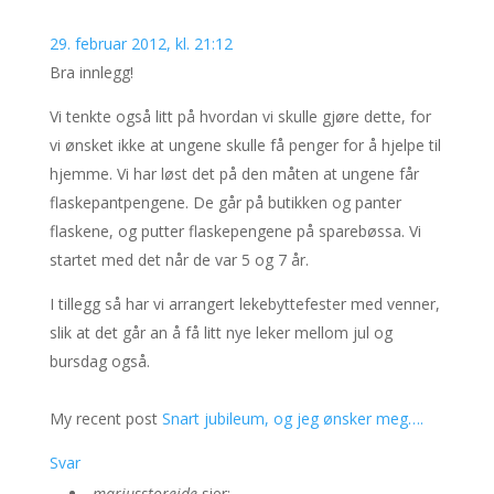
29. februar 2012, kl. 21:12
Bra innlegg!
Vi tenkte også litt på hvordan vi skulle gjøre dette, for
vi ønsket ikke at ungene skulle få penger for å hjelpe til
hjemme. Vi har løst det på den måten at ungene får
flaskepantpengene. De går på butikken og panter
flaskene, og putter flaskepengene på sparebøssa. Vi
startet med det når de var 5 og 7 år.
I tillegg så har vi arrangert lekebyttefester med venner,
slik at det går an å få litt nye leker mellom jul og
bursdag også.
My recent post
Snart jubileum, og jeg ønsker meg….
Svar
mariusstoreide
sier: