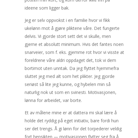
ideene som ligger bak.
Jeg er selv oppvokst i en familie hvor vi fikk
ukelønn mot å gjøre pliktene våre. Det fungerte
delvis. Vi gjorde stort sett det vi skulle, men
gjerne et absolutt minimum. Hvis det fantes noen
snarveier, som f. eks. gjemme rot hvor vi visste at
foreldrene våre aldri oppdaget det, tok vi dem
bortimot uten unntak. Da jeg flyttet hjemmefra
sluttet jeg med alt som het plikter. Jeg gjorde
seriøst så lite jeg kunne, og hybelen min så
naturlig nok ut som en svinesti. Motivasjonen,
lønna for arbeidet, var borte.
Et av målene mine er at dattera mi skal lære å
holde det ryddig på eget initiativ, bare fordi hun
ser det trengs. Å gi lønn for det torpederer veldig
fort hensikten — motivasjonen flytter seg fra å