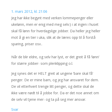
1. mars 2012, kl. 21:06
Jeg har ikke begynt med verken lommepenger eller
ukelønn, men er enig med meg selv:) i at ingen i huset
skal få lønn for hverdagslige jobber. Da heller jeg heller
mot å gi en tier i uka, slik at de læres opp til å forstå
sparing, priser osv..
Når de blir eldre, og selv har lyst, er det greit å få ‘lønn’
for større jobber- som plenklipping o.l.
Jeg synes det er HELT greit at ungene ‘bare skal få’
penger. De er mine barn, og jeg har ansvaret for dem.
De vil etterhvert trenge litt penger, og dette skal de
ikke være nødt til å jobbe for. Da er det noe annet om
de selv vil tjene mer- og ta på seg mer ansvar.
Svar