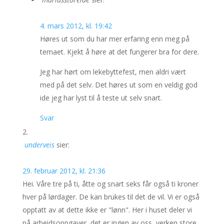
4. mars 2012, kl. 19:42
Høres ut som du har mer erfaring enn meg på
temaet. Kjekt å høre at det fungerer bra for dere.
Jeg har hørt om lekebyttefest, men aldri vært
med på det selv. Det høres ut som en veldig god
ide jeg har lyst til å teste ut selv snart.
Svar
underveis
sier:
29. februar 2012, kl. 21:36
Hei. Våre tre på ti, åtte og snart seks får også ti kroner
hver på lørdager. De kan brukes til det de vil. Vi er også
opptatt av at dette ikke er "lønn". Her i huset deler vi
på arbeidsoppgaver, det er ingen av oss, verken store