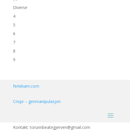
Diverse
4
5
6
7
8
9
feriebarn.com
Crispr – genmanipulasjon
Kontakt: torunnbeategjerven@gmail.com