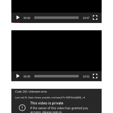
00:00
19:07
Videoavspiller
00:00
10:01
Videoavspiller
Code 150: Unknown error.
Last ned fil: https://www.youtube.com/watch?v=PjfP2tmjtQM&_=4