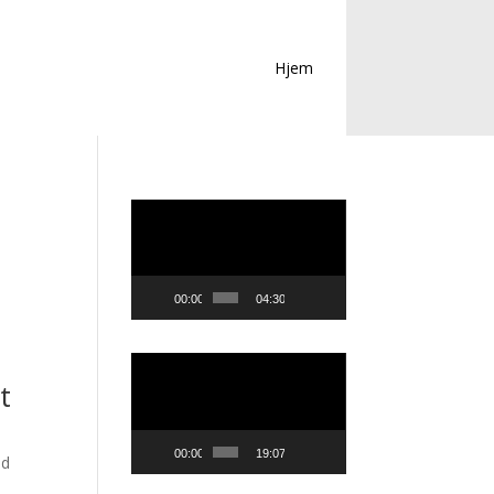
Hjem
Videoavspiller
00:00
04:30
Videoavspiller
t
00:00
19:07
nd