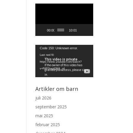
Videoavspiller
00:00
10:01
Videoavspiller
Code 150: Unknown error.
Last ned fil:
https://www.youtube.com/watch?
v=PjfP2tmjtQM&_=4
Artikler om barn
juli 2026
september 2025
mai 2025
februar 2025