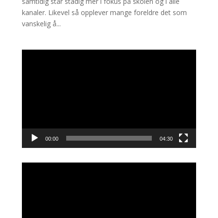
samtidig står stadig mer i fokus på skolen og i alle
kanaler. Likevel så opplever mange foreldre det som
vanskelig å...
Videoavspiller
00:00
04:30
Videoavspiller