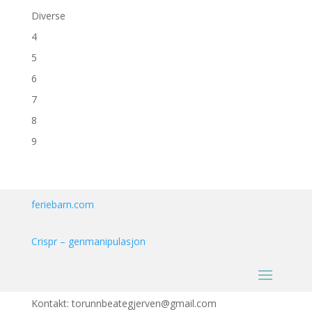
Diverse
4
5
6
7
8
9
feriebarn.com
Crispr – genmanipulasjon
Kontakt: torunnbeategjerven@gmail.com