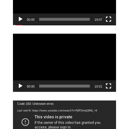
00:00
19:07
Videoavspiller
00:00
10:01
Videoavspiller
Code 150: Unknown error.
Last ned fil: https://www.youtube.com/watch?v=PjfP2tmjtQM&_=4