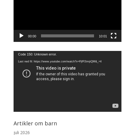
00:00
10:01
Videoavspiller
Code 150: Unknown error.
Last ned fil: https://www.youtube.com/watch?v=PjfP2tmjtQM&_=4
Artikler om barn
juli 2026