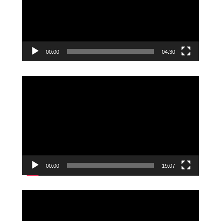
00:00
04:30
Videoavspiller
00:00
19:07
Videoavspiller