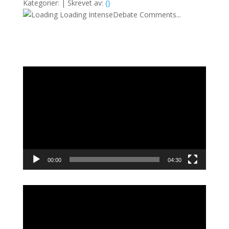
Kategorier: | Skrevet av:
{}
Loading IntenseDebate Comments...
Videoavspiller
00:00
04:30
Videoavspiller