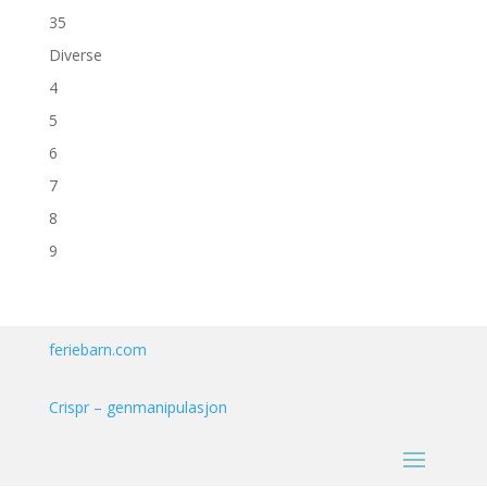
35
Diverse
4
5
6
7
8
9
feriebarn.com
Crispr – genmanipulasjon