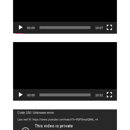
00:00
19:07
Videoavspiller
00:00
10:01
Videoavspiller
Code 150: Unknown error.
Last ned fil: https://www.youtube.com/watch?v=PjfP2tmjtQM&_=4