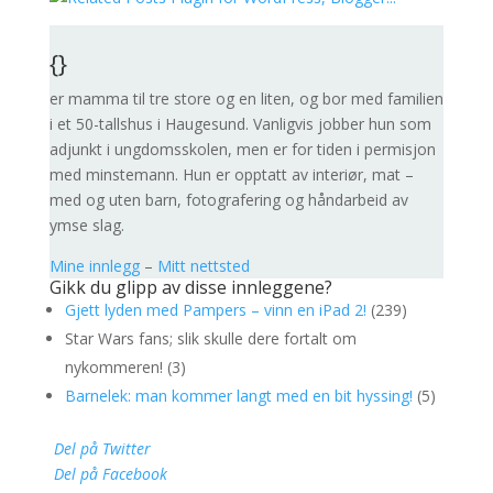
{}
er mamma til tre store og en liten, og bor med familien
i et 50-tallshus i Haugesund. Vanligvis jobber hun som
adjunkt i ungdomsskolen, men er for tiden i permisjon
med minstemann. Hun er opptatt av interiør, mat –
med og uten barn, fotografering og håndarbeid av
ymse slag.
Mine innlegg
–
Mitt nettsted
Gikk du glipp av disse innleggene?
Gjett lyden med Pampers – vinn en iPad 2!
(239)
Star Wars fans; slik skulle dere fortalt om
nykommeren! (3)
Barnelek: man kommer langt med en bit hyssing!
(5)
Del på Twitter
Del på Facebook