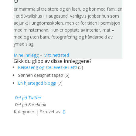
er mamma til tre store og en liten, og bor med familien
i et 50-tallshus i Haugesund. Vanligvis jobber hun som
adjunkt i ungdomsskolen, men er for tiden i permisjon
med minstemann. Hun er opptatt av interiør, mat –
med og uten barn, fotografering og håndarbeid av
ymse slag.
Mine innlegg
–
Mitt nettsted
Gikk du glipp av disse innleggene?
Reiseseng og stelleveske i ett!
(5)
Sønnen designet tapet! (6)
En hjertegod blogg!
(7)
Del på Twitter
Del på Facebook
Kategorier: | Skrevet av:
{}