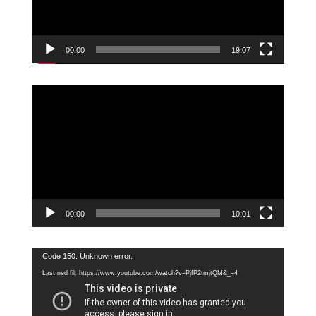
00:00
19:07
Videoavspiller
00:00
10:01
Videoavspiller
Code 150: Unknown error.
Last ned fil: https://www.youtube.com/watch?v=PjfP2tmjtQM&_=4