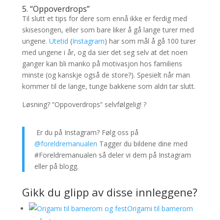
5. “Oppoverdrops”
Til slutt et tips for dere som ennå ikke er ferdig med
skisesongen, eller som bare liker å gå lange turer med
ungene.
Utetid
(
Instagram
) har som mål å gå 100 turer
med ungene i år, og da sier det seg selv at det noen
ganger kan bli manko på motivasjon hos familiens
minste (og kanskje også de store?). Spesielt når man
kommer til de lange, tunge bakkene som aldri tar slutt.
Løsning? “Oppoverdrops” selvfølgelig! ?
Er du på Instagram? Følg oss på
@foreldremanualen
Tagger du bildene dine med
#Foreldremanualen så deler vi dem på Instagram
eller på blogg.
Gikk du glipp av disse innleggene?
Origami til barnerom