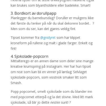
kan brukes som blyantholdere eller badeleke. Smart!
3. Bordkort av dorullpapp
Planlegger du barnebursdag? Doruller er muligens ikke
det første du tenker på når du skal dekorere bordet.. ?
Men som du ser, kan det gjøres veldig fint.
Tipset kommer fra
@gnidyret
som har klippet
kroneform på rullene og malt i glade farger. Enkelt og
fint!
4. Sjokolade-popcorn
Mittalterego er en annen dame som deler sine mange
kreative krumspring på Instagram. Her har hun tipset
om noe som kan bli en vinner på lørdag; Selvlaget
sjokolade-popcorn, som visstnok smaker litt som
Smash.
Popp popcornet, smelt sjokolade som du blander inn
med popcornet etterpå og la det stivne. Med litt mørk
sjokolade, så blir jo dette
nesten
sunt! ?