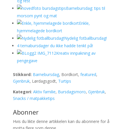
og fest
Barnebursdag: tips til
morsom pynt og mat
Enkle,
hjemmelagede bordkort
Nydelig fotballbursdag!
4 temabursdager du ikke hadde tenkt på!
Kreativ innpakning av
pengegave
Stikkord:
Barnebursdag
, Bordkort,
featured
,
Gjenbruk
, Lørdagsgodt,
Turtips
Kategori
:
Aktiv familie
,
Bursdagsmoro
,
Gjenbruk
,
Snacks / matpakketips
Abonner
Hvis du likte denne artikkelen kan du abonnere for å
motta flere som denne