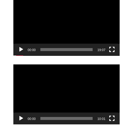
00:00
19:07
Videoavspiller
00:00
10:01