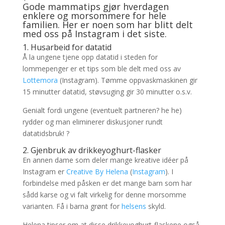
Gode mammatips gjør hverdagen
enklere og morsommere for hele
familien. Her er noen som har blitt delt
med
oss på Instagram
i det siste.
1. Husarbeid for datatid
Å la ungene tjene opp datatid i steden for
lommepenger er et tips som ble delt med oss av
Lottemora
(Instagram). Tømme oppvaskmaskinen gir
15 minutter datatid, støvsuging gir 30 minutter o.s.v.
Genialt fordi ungene (eventuelt partneren? he he)
rydder og man eliminerer diskusjoner rundt
datatidsbruk! ?
2. Gjenbruk av drikkeyoghurt-flasker
En annen dame som deler mange kreative idéer på
Instagram er
Creative By Helena
(
Instagram
). I
forbindelse med påsken er det mange barn som har
sådd karse og vi falt virkelig for denne morsomme
varianten. Få i barna grønt for
helsens
skyld.
Helena tipser om at disse drikkeyoghurt-flaskene også