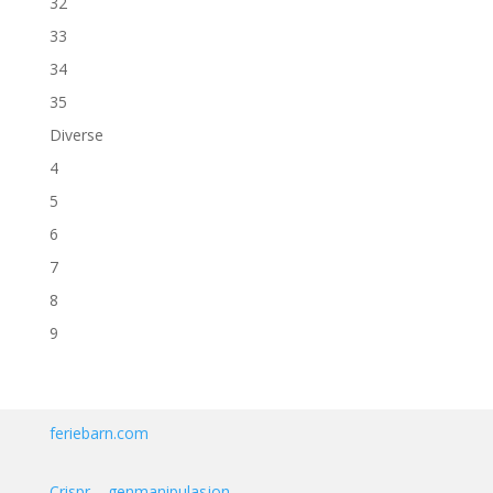
32
33
34
35
Diverse
4
5
6
7
8
9
feriebarn.com
Crispr – genmanipulasjon