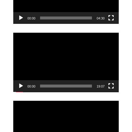
00:00
04:30
Videoavspiller
00:00
19:07
Videoavspiller