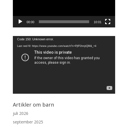
00:00
10:01
Videoavspiller
Code 150: Unknown error.
Last ned fil: https://www.youtube.com/watch?v=PjfP2tmjtQM&_=4
Artikler om barn
juli 2026
september 2025