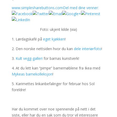
www.simplesharebuttons.com
Del med dine venner:
Foto: ukjent kilde (via)
1. Lørdagskafé på
eget kjøkken
!
2. Den norske nettsiden hvor du kan
dele interiørfoto
!
3.
Kult vegg-galleri
for barnas kunstverk!
4. At du lett kan “pimpe” barnemøblene fra Ikea med
Mykeas barnekolleksjon
!
5. Karimettes linkanbefalinger for februar hos Sol
foreldre!
Har du kommet over noe spennende på nett i det
siste, eller har du en sak som du tror vil interessere