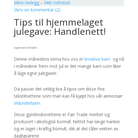
Mine innlegg
–
Mitt nettsted
Skriv en kommentar (2)
Tips til hjemmelaget
julegave: Handlenett!
{sponset omtale}
Denne månedens tema hos oss er
kreative barn
og nå
i månedene frem mot jul er det mange barn som liker
å lage egne julegaver.
Da passer det veldig bra å tipse om disse fine
tekstilnettene som man kan få kjøpt hos vår annonsør
Vidunderbarn
.
Disse gjenbruksnettene er Fair Trade merket og
produsert i økologisk bomull. Nettet har lange hanker
og er laget i kraftig bomull, slik at det tåler vekten av
dagligvarene.