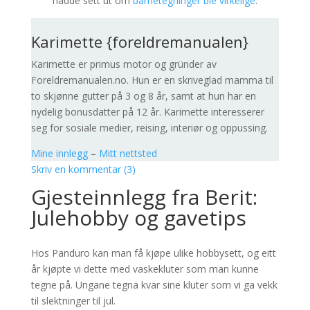
hadde sett ut om
barnetegninger ble virkelige
.
Karimette {foreldremanualen}
Karimette er primus motor og gründer av
Foreldremanualen.no. Hun er en skriveglad mamma til
to skjønne gutter på 3 og 8 år, samt at hun har en
nydelig bonusdatter på 12 år. Karimette interesserer
seg for sosiale medier, reising, interiør og oppussing.
Mine innlegg
–
Mitt nettsted
Skriv en kommentar (3)
Gjesteinnlegg fra Berit:
Julehobby og gavetips
Hos Panduro kan man få kjøpe ulike hobbysett, og eitt
år kjøpte vi dette med vaskekluter som man kunne
tegne på. Ungane tegna kvar sine kluter som vi ga vekk
til slektninger til jul.