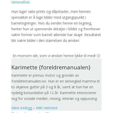
Himmelfisk
.
Hun lager søte prints og dåpstavler, men hennes
spesialitet er å lage bilder med utgangspunkt i
barnetegninger. Hvis du sender henne en tegning,
henter hun ut spennende detaljer i bildet og fremhever
vakre former som barnet allerede har skapt. Resultatet
blir vakre bilder i den størrelsen du ønsker.
En morsom ide, som vi ønsker henne lykke til med! 🙂
Karimette {foreldremanualen}
Karimette er primus motor og gründer av
Foreldremanualen.no. Hun er en skriveglad mamma til
to skjønne gutter på 3 og 8 år, samt at hun har en
nydelig bonusdatter på 12 år. Karimette interesserer
seg for sosiale medier, reising, interiør og oppussing.
Mine innlegg
–
Mitt nettsted