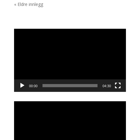
« Eldre innlegg
Videoavspiller
00:00
04:30
Videoavspiller