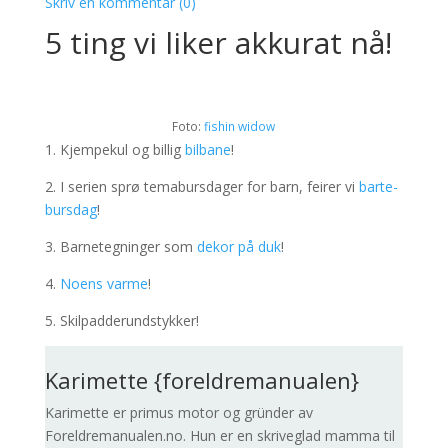
Skriv en kommentar (0)
5 ting vi liker akkurat nå!
Foto:
fishin widow
1. Kjempekul og billig
bilbane
!
2. I serien sprø temabursdager for barn, feirer vi
barte-
bursdag
!
3. Barnetegninger som
dekor på duk
!
4.
Noens varme
!
5. Skilpadderundstykker!
Karimette {foreldremanualen}
Karimette er primus motor og gründer av
Foreldremanualen.no. Hun er en skriveglad mamma til