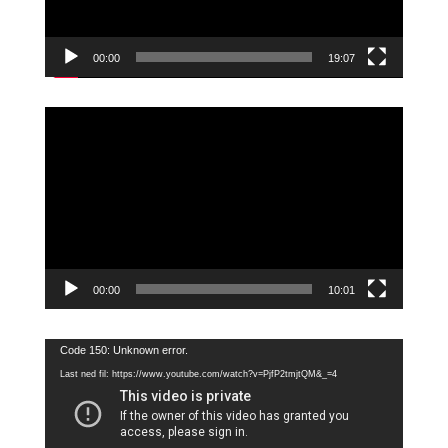
00:00
19:07
Videoavspiller
00:00
10:01
Videoavspiller
Code 150: Unknown error.
Last ned fil: https://www.youtube.com/watch?v=PjfP2tmjtQM&_=4