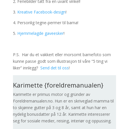
2. Feriebilder tatt fra en uvant vinkel!
3.
Kreative Facebook-design
!
4. Personlig tegne-permer til barna!
5.
Hjemmelagde gaveesker
!
.
P.S. Har du et vakkert eller morsomt barnefoto som
kunne passe godt som illustrasjon til våre “5 ting vi
liker” innlegg?
Send det til oss
!
Karimette {foreldremanualen}
Karimette er primus motor og gründer av
Foreldremanualen.no. Hun er en skriveglad mamma til
to skjønne gutter på 3 og 8 år, samt at hun har en
nydelig bonusdatter på 12 år. Karimette interesserer
seg for sosiale medier, reising, interiør og oppussing.