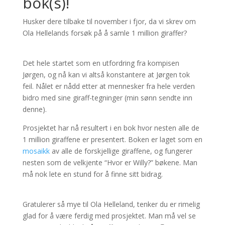
bok(s)!
Husker dere tilbake til november i fjor, da vi skrev om
Ola Hellelands forsøk på å samle 1 million giraffer?
Det hele startet som en utfordring fra kompisen
Jørgen, og nå kan vi altså konstantere at Jørgen tok
feil. Nålet er nådd etter at mennesker fra hele verden
bidro med sine giraff-tegninger (min sønn sendte inn
denne).
Prosjektet har nå resultert i en bok hvor nesten alle de
1 million giraffene er presentert. Boken er laget som en
mosaikk
av alle de forskjellige giraffene, og fungerer
nesten som de velkjente “Hvor er Willy?” bøkene. Man
må nok lete en stund for å finne sitt bidrag.
Gratulerer så mye til Ola Helleland, tenker du er rimelig
glad for å være ferdig med prosjektet. Man må vel se