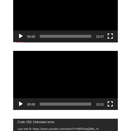
00:00
19:07
Videoavspiller
00:00
10:01
Videoavspiller
Code 150: Unknown error.
Last ned fil: https://www.youtube.com/watch?v=PjfP2tmjtQM&_=4