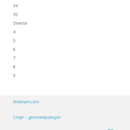
34
35
Diverse
4
5
6
7
8
9
feriebarn.com
Crispr – genmanipulasjon