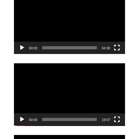
00:00
04:30
Videoavspiller
00:00
19:07
Videoavspiller