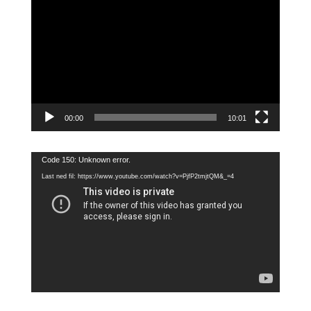
00:00
10:01
Videoavspiller
Code 150: Unknown error.
Last ned fil: https://www.youtube.com/watch?v=PjfP2tmjtQM&_=4