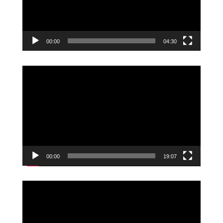
00:00
04:30
Videoavspiller
00:00
19:07
Videoavspiller