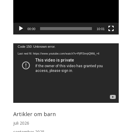
00:00
10:01
Videoavspiller
Code 150: Unknown error.
Last ned fil: https://www.youtube.com/watch?v=PjfP2tmjtQM&_=4
Artikler om barn
juli 2026
september 2025