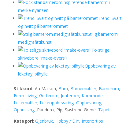
Inspirerende barnerom i
mørke nyanser
Trend: Svart
og hvitt på barnerommet
Stilig barnerom
med grafittikunst
To stilige
skrivebord “make-overs”!
Oppbevaring av
leketøy: bilhylle
Stikkord:
Au Maison,
Barn
,
Barnemøbler
,
Barnerom
,
Ferm Living
,
Gutterom
,
Jenterom
,
Kommode
,
Lekemøbler
,
Lekeoppbevaring
,
Oppbevaring
,
Oppussing
, Panduro, Pip, Søstrene Grene,
Tapet
Kategori
:
Gjenbruk
,
Hobby / DIY
,
Interiørtips