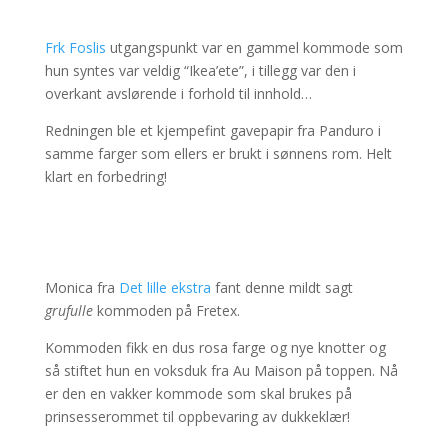
Frk Foslis
utgangspunkt var en gammel kommode som
hun syntes var veldig “Ikea’ete”, i tillegg var den i
overkant avslørende i forhold til innhold…
Redningen ble et kjempefint gavepapir fra Panduro i
samme farger som ellers er brukt i sønnens rom. Helt
klart en forbedring!
Monica fra
Det lille ekstra
fant denne mildt sagt
grufulle
kommoden på Fretex.
Kommoden fikk en dus rosa farge og nye knotter og
så stiftet hun en voksduk fra Au Maison på toppen. Nå
er den en vakker kommode som skal brukes på
prinsesserommet til oppbevaring av dukkeklær!