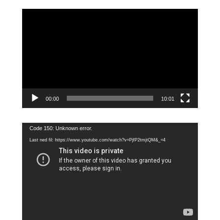
Videoavspiller
00:00
10:01
Videoavspiller
Code 150: Unknown error.
Last ned fil: https://www.youtube.com/watch?v=PjfP2tmjtQM&_=4