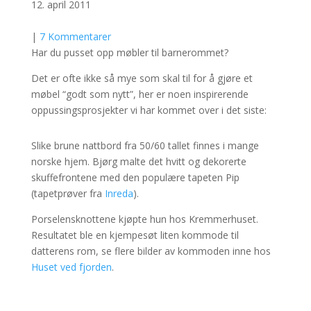
12. april 2011
|
7 Kommentarer
Har du pusset opp møbler til barnerommet?
Det er ofte ikke så mye som skal til for å gjøre et
møbel “godt som nytt”, her er noen inspirerende
oppussingsprosjekter vi har kommet over i det siste:
Slike brune nattbord fra 50/60 tallet finnes i mange
norske hjem. Bjørg malte det hvitt og dekorerte
skuffefrontene med den populære tapeten Pip
(tapetprøver fra
Inreda
).
Porselensknottene kjøpte hun hos Kremmerhuset.
Resultatet ble en kjempesøt liten kommode til
datterens rom, se flere bilder av kommoden inne hos
Huset ved fjorden
.