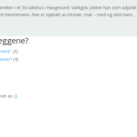
amilien i et 50-tallshus i Haugesund. Vanligvis jobber hun som adjunkt
d minstemann. Hun er opptatt av interiør, mat – med og uten barn,
leggene?
minne”
(3)
inne”!
(4)
vet av:
{}