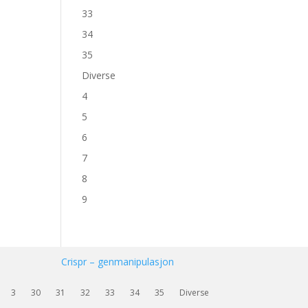
33
34
35
Diverse
4
5
6
7
8
9
Crispr – genmanipulasjon
3
30
31
32
33
34
35
Diverse