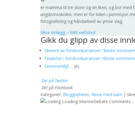
er mamma til tre store og en liten, og bor med f
ungdomsskolen, men er for tiden i permisjon me
fotografering og håndarbeid av ymse slag.
Mine innlegg
–
Mitt nettsted
Gikk du glipp av disse inn
Vinnere av fotokonkurransen “Beste sommer
Finalister i fotokonkurransen “Beste sommerm
Sommeridyll….
(0)
Del på Twitter
Del på Facebook
Kategorier:
Bloggnyheter
,
Reise med barn
| Skre
Loading IntenseDebate Comments...