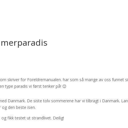
mmerparadis
s som skriver for Foreldremanualen.
har som så mange av oss funnet si
type paradis vi først tenker på! 😉
ed Danmark. De siste tolv sommerene har vi tilbragt i Danmark. La
og den beste isen.
og fikk testet ut strandlivet. Deilig!