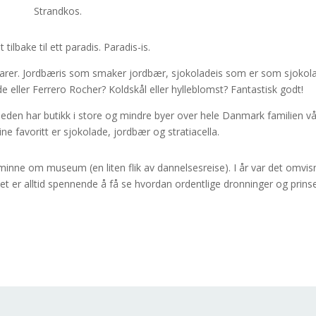
Strandkos.
lbake til ett paradis. Paradis-is.
råvarer. Jordbæris som smaker jordbær, sjokoladeis som er som sjokol
 eller Ferrero Rocher? Koldskål eller hylleblomst? Fantastisk godt!
 Kjeden har butikk i store og mindre byer over hele Danmark familien v
ine favoritt er sjokolade, jordbær og stratiacella.
minne om museum (en liten flik av dannelsesreise). I år var det omvis
Det er alltid spennende å få se hvordan ordentlige dronninger og prins