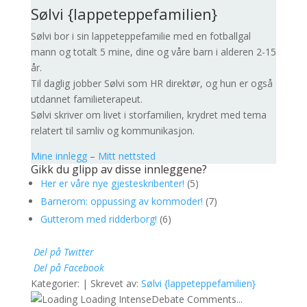
Sølvi {lappeteppefamilien}
Sølvi bor i sin lappeteppefamilie med en fotballgal
mann og totalt 5 mine, dine og våre barn i alderen 2-15
år.
Til daglig jobber Sølvi som HR direktør, og hun er også
utdannet familieterapeut.
Sølvi skriver om livet i storfamilien, krydret med tema
relatert til samliv og kommunikasjon.
Mine innlegg
–
Mitt nettsted
Gikk du glipp av disse innleggene?
Her er våre nye gjesteskribenter!
(5)
Barnerom: oppussing av kommoder!
(7)
Gutterom med ridderborg!
(6)
Del på Twitter
Del på Facebook
Kategorier: | Skrevet av:
Sølvi {lappeteppefamilien}
Loading IntenseDebate Comments...