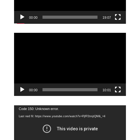
00:00
19:07
Videoavspiller
00:00
10:01
Videoavspiller
Code 150: Unknown error.
Last ned fil: https://www.youtube.com/watch?v=PjfP2tmjtQM&_=4