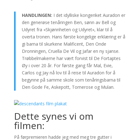
HANDLINGEN:
I det idylliske kongeriket Auradon er
den generøse tenåringen Ben, sønn av Bell og
Udyret fra «Skjønnheten og Udyret», klar til å
overta tronen. Hans første kongelige erklæring er å
gi barna til skurkene Malificent, Den Onde
Dronningen, Cruella De Vil og Jafar en ny sjanse.
Trøbbelmakerne har vært forvist til De Fortaptes
Øy i over 20 år. For første gang får Mal, Evie,
Carlos og Jay nå lov til å reise til Auradon for å
begynne på samme skole som tenåringsbarna til
Den Gode Fe, Askepott, Tornerose og Mulan.
Dette synes vi om
filmen:
På førpremieren hadde jeg med meg tre gutter i