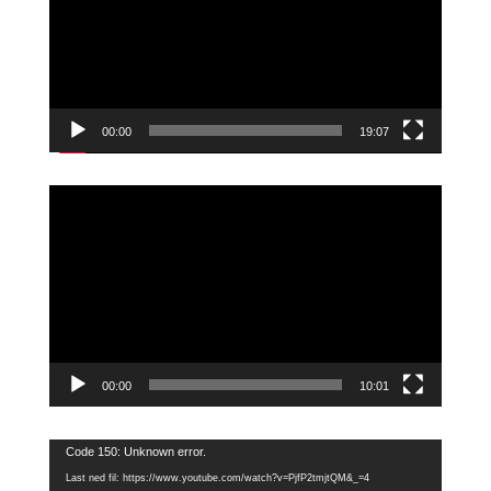
00:00
19:07
Videoavspiller
00:00
10:01
Videoavspiller
Code 150: Unknown error.
Last ned fil: https://www.youtube.com/watch?v=PjfP2tmjtQM&_=4