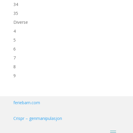
34
35
Diverse
4
5
6
7
8
9
feriebarn.com
Crispr – genmanipulasjon