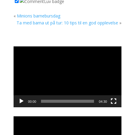
«
Minions barnebursdag
Ta med barna ut på tur: 10 tips til en god opplevelse
»
Videoavspiller
00:00
04:30
Videoavspiller