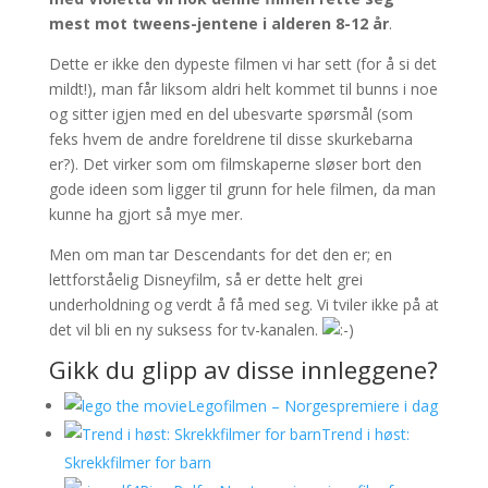
mest mot tweens-jentene i alderen 8-12 år
.
Dette er ikke den dypeste filmen vi har sett (for å si det
mildt!), man får liksom aldri helt kommet til bunns i noe
og sitter igjen med en del ubesvarte spørsmål (som
feks hvem de andre foreldrene til disse skurkebarna
er?). Det virker som om filmskaperne sløser bort den
gode ideen som ligger til grunn for hele filmen, da man
kunne ha gjort så mye mer.
Men om man tar Descendants for det den er; en
lettforståelig Disneyfilm, så er dette helt grei
underholdning og verdt å få med seg. Vi tviler ikke på at
det vil bli en ny suksess for tv-kanalen.
Gikk du glipp av disse innleggene?
Legofilmen – Norgespremiere i dag
Trend i høst:
Skrekkfilmer for barn