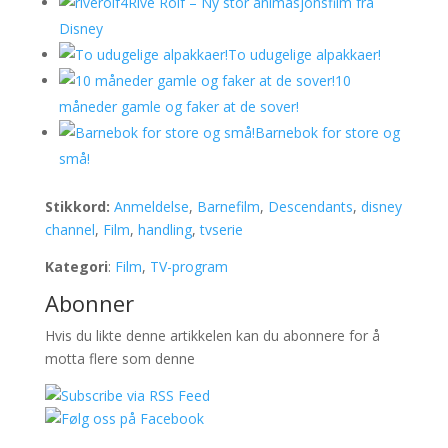
Rive Rolf – Ny stor animasjonsfilm fra
Disney
To udugelige alpakkaer!
10
måneder gamle og faker at de sover!
Barnebok for store og
små!
Stikkord:
Anmeldelse
,
Barnefilm
,
Descendants
,
disney
channel
,
Film
,
handling
,
tvserie
Kategori
:
Film
,
TV-program
Abonner
Hvis du likte denne artikkelen kan du abonnere for å
motta flere som denne