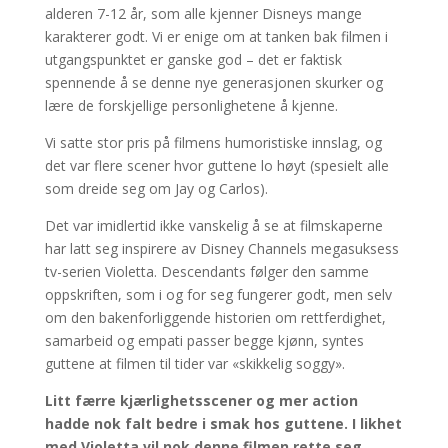
alderen 7-12 år, som alle kjenner Disneys mange
karakterer godt. Vi er enige om at tanken bak filmen i
utgangspunktet er ganske god – det er faktisk
spennende å se denne nye generasjonen skurker og
lære de forskjellige personlighetene å kjenne.
Vi satte stor pris på filmens humoristiske innslag, og
det var flere scener hvor guttene lo høyt (spesielt alle
som dreide seg om Jay og Carlos).
Det var imidlertid ikke vanskelig å se at filmskaperne
har latt seg inspirere av Disney Channels megasuksess
tv-serien Violetta. Descendants følger den samme
oppskriften, som i og for seg fungerer godt, men selv
om den bakenforliggende historien om rettferdighet,
samarbeid og empati passer begge kjønn, syntes
guttene at filmen til tider var «skikkelig soggy».
Litt færre kjærlighetsscener og mer action
hadde nok falt bedre i smak hos guttene. I likhet
med Violetta vil nok denne filmen rette seg