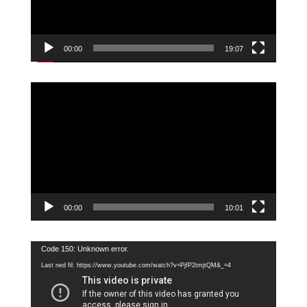
00:00
19:07
Videoavspiller
00:00
10:01
Videoavspiller
Code 150: Unknown error.
Last ned fil: https://www.youtube.com/watch?v=PjfP2tmjtQM&_=4