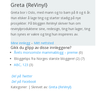
Greta {ReVinyl}
Greta bor i Oslo, med mann og to barn på 8 og 6 år.
Hun elsker å lage ting og starter stadig på nye
prosjekter. På bloggen ReVinyl skriver hun om
revinylproduktene sine, redesign, ting hun lager, ting
hun synes er vakre og ting hun inspireres av.
Mine innlegg
–
Mitt nettsted
Gikk du glipp av disse innleggene?
Årets morsomste mammablogg – premie
(0)
Bloggetips fra Norges største bloggere! (2) (7)
ABC, 123
(3)
Del på Twitter
Del på Facebook
Kategorier: | Skrevet av:
Greta {ReVinyl}