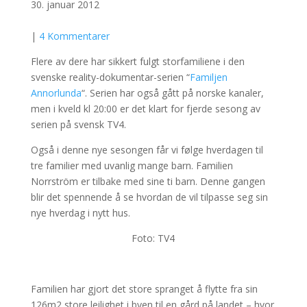
30. januar 2012
|
4 Kommentarer
Flere av dere har sikkert fulgt storfamiliene i den
svenske reality-dokumentar-serien “
Familjen
Annorlunda
“. Serien har også gått på norske kanaler,
men i kveld kl 20:00 er det klart for fjerde sesong av
serien på svensk TV4.
Også i denne nye sesongen får vi følge hverdagen til
tre familier med uvanlig mange barn. Familien
Norrström er tilbake med sine ti barn. Denne gangen
blir det spennende å se hvordan de vil tilpasse seg sin
nye hverdag i nytt hus.
Foto: TV4
Familien har gjort det store spranget å flytte fra sin
126m2 store leilighet i byen til en gård på landet – hvor