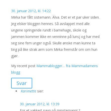
30. januar 2012, kl. 14:22
Mirka har fått sistemann. Älva. Det er et par uker siden.
Jeg elsker bloggen hennes. Så avslappet med alle
ungene springende rundt i barnehage, skole og
jammen kommer ikke en venninne på lunsj og har med
seg sine fem unger også. Skulle ønske man kunne ta
ting på like strak arm som Mirka fremstår om om hun
gjør.
My recent post
Mammablogger… fra Mammadamens
blogg
Svar
Karimette
sier:
30. januar 2012, kl. 13:39
For et vakkert navn på minstemann! ?