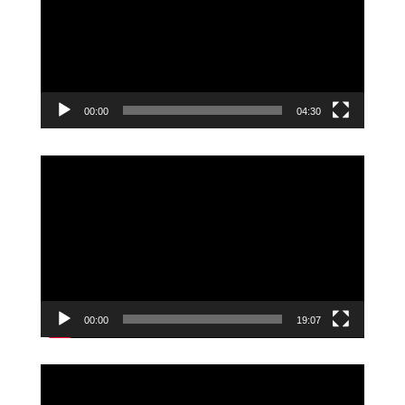
00:00
04:30
Videoavspiller
00:00
19:07
Videoavspiller