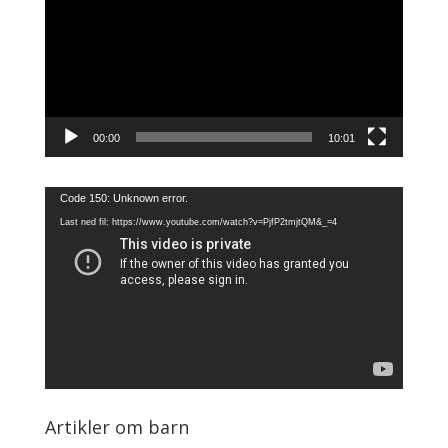
00:00
10:01
Videoavspiller
Code 150: Unknown error.
Last ned fil: https://www.youtube.com/watch?v=PjfP2tmjtQM&_=4
Artikler om barn