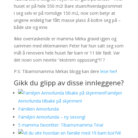
huset er på hele 550 m2! Bare stuen/hverdagsrommet
i seg selv er på romslige 150 m2, noe som betyr at
ungene endelig har fått masse plass å boltre seg på –
både ute og inne.
Ikke overraskende er mamma Mirka gravid igjen og
sammen med ektemannen Peter har hun satt seg som
mål å renovere hele huset før barn nr 11 blir født. Var
det noen som nevnte “ekstrem oppussing”!? ?
P.S: Tibarnsmamma Mirkas blogg kan dere
lese her
!
Gikk du glipp av disse innleggene?
Familjen
Annorlunda tilbake på skjermen!
Familien Annorlunda
Familjen Annorlunda – ny sesong!
5 mamma favoritter: Tibarnsmamma Tina!
Vil