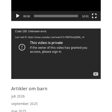
00:00
10:01
Videoavspiller
Code 150: Unknown error.
Last ned fil: https://www.youtube.com/watch?v=PjfP2tmjtQM&_=4
Artikler om barn
juli 2026
september 2025
mai 2025