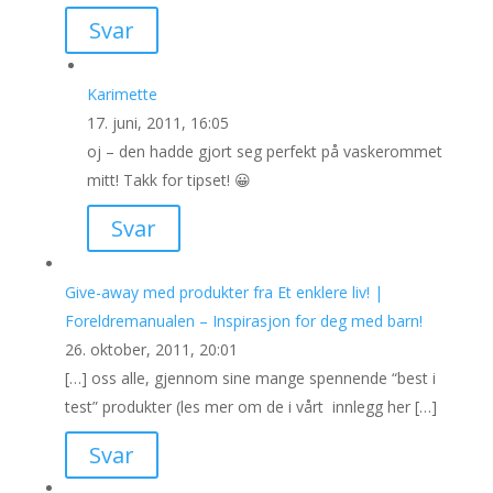
Svar
Karimette
17. juni, 2011, 16:05
oj – den hadde gjort seg perfekt på vaskerommet
mitt! Takk for tipset! 😀
Svar
Give-away med produkter fra Et enklere liv! |
Foreldremanualen – Inspirasjon for deg med barn!
26. oktober, 2011, 20:01
[…] oss alle, gjennom sine mange spennende “best i
test” produkter (les mer om de i vårt innlegg her […]
Svar