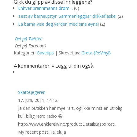
Gikk du glipp av disse innleggene?
Enhver brannmanns drøm…
(6)
Test av barneutstyr: Sammenleggbar drikkeflaske!
(2)
La barna vise deg verden med sine øyne!
(2)
Del på Twitter
Del på Facebook
Kategorier:
Gavetips
| Skrevet av:
Greta {ReVinyl}
4 kommentarer
.
»
Legg til din også
.
Skattejegeren
17. juni, 2011, 14:12
ja den butikken har mye rart, og ikke minst en utrolig
kul, billig retro radio 😀
http://www.enklereliv.no/productDetails.aspx?catI…
My recent post Halleluja