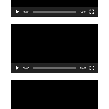
00:00
04:30
Videoavspiller
00:00
19:07
Videoavspiller