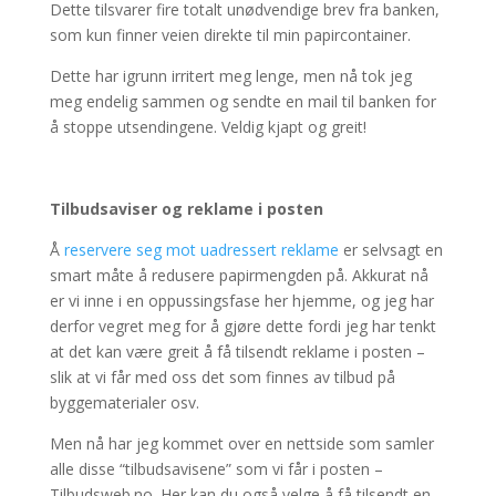
Dette tilsvarer fire totalt unødvendige brev fra banken,
som kun finner veien direkte til min papircontainer.
Dette har igrunn irritert meg lenge, men nå tok jeg
meg endelig sammen og sendte en mail til banken for
å stoppe utsendingene. Veldig kjapt og greit!
Tilbudsaviser og reklame i posten
Å
reservere seg mot uadressert reklame
er selvsagt en
smart måte å redusere papirmengden på. Akkurat nå
er vi inne i en oppussingsfase her hjemme, og jeg har
derfor vegret meg for å gjøre dette fordi jeg har tenkt
at det kan være greit å få tilsendt reklame i posten –
slik at vi får med oss det som finnes av tilbud på
byggematerialer osv.
Men nå har jeg kommet over en nettside som samler
alle disse “tilbudsavisene” som vi får i posten –
Tilbudsweb.no. Her kan du også velge å få tilsendt en