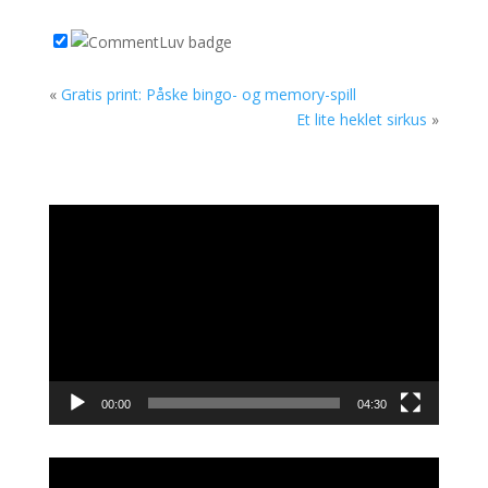
«
Gratis print: Påske bingo- og memory-spill
Et lite heklet sirkus
»
Videoavspiller
00:00
04:30
Videoavspiller