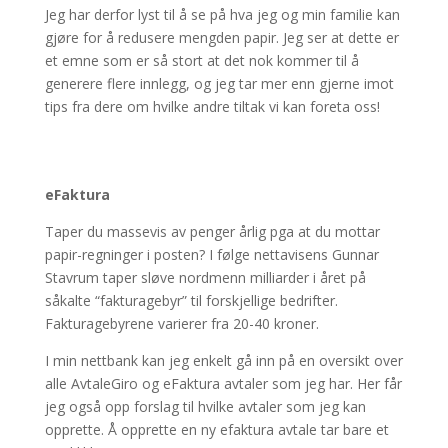
Jeg har derfor lyst til å se på hva jeg og min familie kan
gjøre for å redusere mengden papir. Jeg ser at dette er
et emne som er så stort at det nok kommer til å
generere flere innlegg, og jeg tar mer enn gjerne imot
tips fra dere om hvilke andre tiltak vi kan foreta oss!
eFaktura
Taper du massevis av penger årlig pga at du mottar
papir-regninger i posten? I følge nettavisens Gunnar
Stavrum taper sløve nordmenn milliarder i året på
såkalte “fakturagebyr” til forskjellige bedrifter.
Fakturagebyrene varierer fra 20-40 kroner.
I min nettbank kan jeg enkelt gå inn på en oversikt over
alle AvtaleGiro og eFaktura avtaler som jeg har. Her får
jeg også opp forslag til hvilke avtaler som jeg kan
opprette. Å opprette en ny efaktura avtale tar bare et