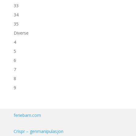
33
34
35
Diverse
4
5
6
7
8
9
feriebarn.com
Crispr – genmanipulasjon