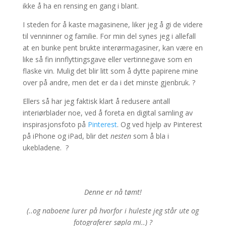
ikke å ha en rensing en gang i blant.
I steden for å kaste magasinene, liker jeg å gi de videre
til venninner og familie. For min del synes jeg i allefall
at en bunke pent brukte interørmagasiner, kan være en
like så fin innflyttingsgave eller vertinnegave som en
flaske vin. Mulig det blir litt som å dytte papirene mine
over på andre, men det er da i det minste gjenbruk. ?
Ellers så har jeg faktisk klart å redusere antall
interiørblader noe, ved å foreta en digital samling av
inspirasjonsfoto på
Pinterest
. Og ved hjelp av Pinterest
på iPhone og iPad, blir det
nesten
som å bla i
ukebladene. ?
Denne er nå tømt!
(..og naboene lurer på hvorfor i huleste jeg står ute og
fotograferer søpla mi..) ?