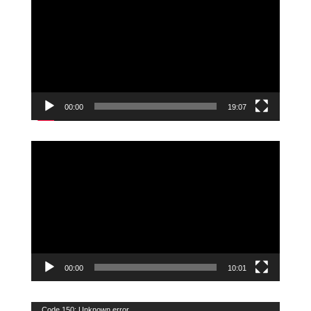
00:00
19:07
Videoavspiller
00:00
10:01
Videoavspiller
Code 150: Unknown error.