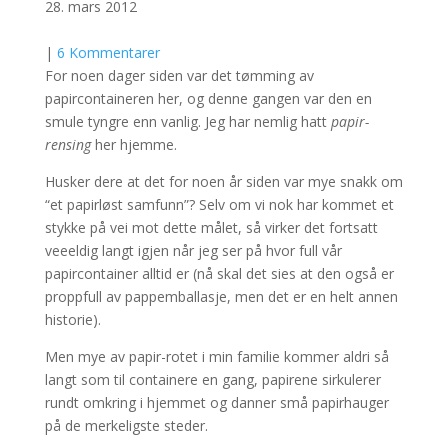
28. mars 2012
|
6 Kommentarer
For noen dager siden var det tømming av
papircontaineren her, og denne gangen var den en
smule tyngre enn vanlig. Jeg har nemlig hatt
papir-
rensing
her hjemme.
Husker dere at det for noen år siden var mye snakk om
“et papirløst samfunn”? Selv om vi nok har kommet et
stykke på vei mot dette målet, så virker det fortsatt
veeeldig langt igjen når jeg ser på hvor full vår
papircontainer alltid er (nå skal det sies at den også er
proppfull av pappemballasje, men det er en helt annen
historie).
Men mye av papir-rotet i min familie kommer aldri så
langt som til containere en gang, papirene sirkulerer
rundt omkring i hjemmet og danner små papirhauger
på de merkeligste steder.