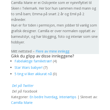
Camilla Marie er ei Oslojente som er nyinnflyttet til
Skien i Telemark. Her bor hun sammen med mann og
to små barn; Emma på snart 2 år og Emil på 2
måneder.
Hun er for tiden i permisjon, men jobber til vanlig som
grafisk designer. Camilla er over normalen opptatt av
barneutstyr, og har blogging, foto og interiør som sine
hobbyer.
Mitt nettsted –
Flere av mine innlegg
Gikk du glipp av disse innleggene?
Fabelaktige familietrær!
(4)
Star Wars babyer!
(7)
5 ting vi liker akkurat nå
(0)
Del på Twitter
Del på Facebook
Kategorier:
En bedre hverdag
,
Interiørtips
| Skrevet av:
Camilla Marie