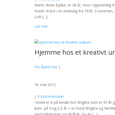
Hvem: Anne Bjelke, er 38 år, Hvor: Opprinnelig fra
Huset: Vi bor i en enebolig fra 1930, 3 soverom, 
Loft […]
Les mer
Hjemme hos et kreativt 
Fru Åpent hus
|
16. mai 2012
|
0 Kommentarer
I kveld er vi på besøk hos Brigitta som er 35 
barn på 4 og 2,5 år + en hund Brigitta og familie
med halvetasjer og skråtak. Da de […]