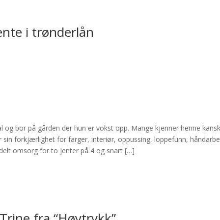
nte i trønderlån
val og bor på gården der hun er vokst opp. Mange kjenner henne kans
 sin forkjærlighet for farger, interiør, oppussing, loppefunn, håndarbe
 delt omsorg for to jenter på 4 og snart […]
rine fra “Høytrykk”