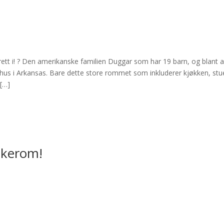
 rett i! ? Den amerikanske familien Duggar som har 19 barn, og blant 
ent hus i Arkansas. Bare dette store rommet som inkluderer kjøkken, st
 […]
ekerom!