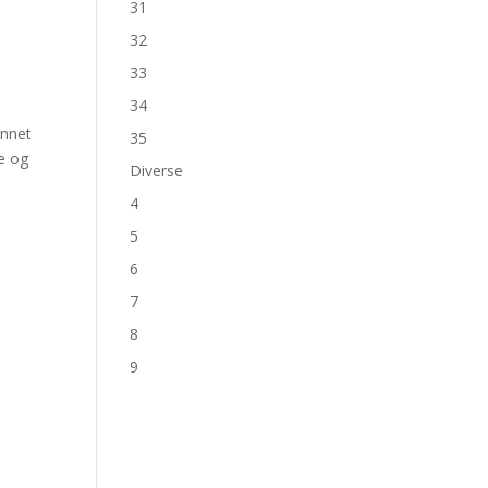
31
32
33
34
annet
35
ue og
Diverse
4
5
6
7
8
9