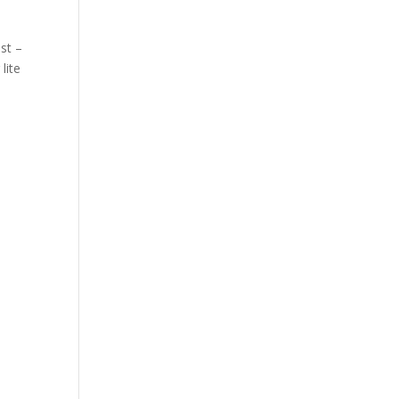
est –
lite