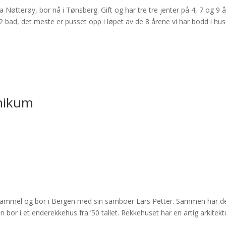
 Nøtterøy, bor nå i Tønsberg. Gift og har tre tre jenter på 4, 7 og 9 å
2 bad, det meste er pusset opp i løpet av de 8 årene vi har bodd i hus
unikum
år gammel og bor i Bergen med sin samboer Lars Petter. Sammen har d
n bor i et enderekkehus fra ’50 tallet. Rekkehuset har en artig arkitekt