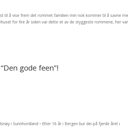
g lyst til å vise frem det rommet familien min nok kommer til å savne m
huset for fire år siden var dette et av de styggeste rommene, her var 
“Den gode feen”!
lsnøy i Sunnhordland • Etter 16 år i Bergen bur dei på fjerde året i