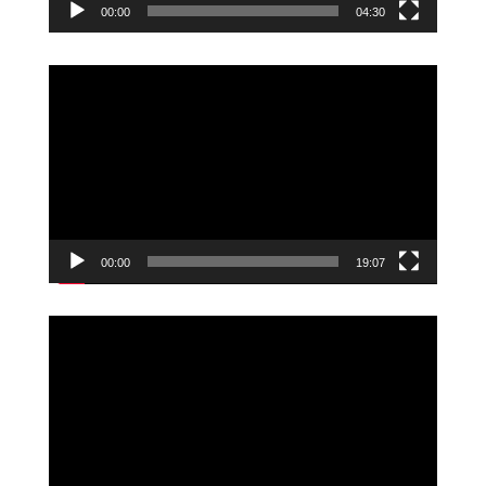
00:00
04:30
Videoavspiller
00:00
19:07
Videoavspiller