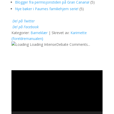
Blogger fra permisjonstiden på Gran Canaria!
(5)
Nye bøker i Paumes familiehjem serie!
(5)
Del på Twitter
Del på Facebook
Kategorier:
Barneklær
| Skrevet av:
Karimette
{foreldremanualen}
Loading IntenseDebate Comments...
Videoavspiller