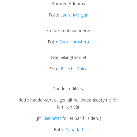
Familen Addams
Foto:
Laura Morgan
En flokk dalmantinere..
Foto:
Sara Hamstera
Glad vikingfamilie!
Foto:
Eclectic Chica
The Incredibles,
dette hadde vært et genialt halloweenkostyme for
familien vår!
(jfr
julekortet
for et par år siden..)
Foto:
Canadad