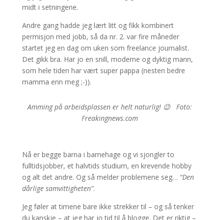
midt i setningene.
Andre gang hadde jeg lært litt og fikk kombinert
permisjon med jobb, så da nr. 2. var fire måneder
startet jeg en dag om uken som freelance journalist.
Det gikk bra. Har jo en snill, moderne og dyktig mann,
som hele tiden har vært super pappa (nesten bedre
mamma enn meg ;-)).
Amming på arbeidsplassen er helt naturlig! 😉 Foto:
Freakingnews.com
Nå er begge barna i barnehage og vi sjongler to
fulltidsjobber, et halvtids studium, en krevende hobby
og alt det andre. Og så melder problemene seg…
“Den
dårlige samvittigheten”
.
Jeg føler at timene bare ikke strekker til – og så tenker
du kanskje – at jeg har jo tid til å blogge. Det er riktig –