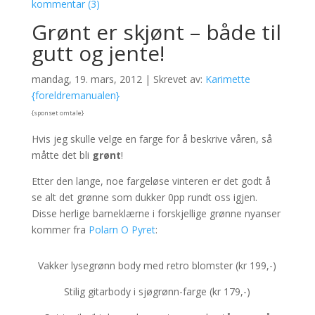
kommentar (3)
Grønt er skjønt – både til
gutt og jente!
mandag, 19. mars, 2012 | Skrevet av:
Karimette
{foreldremanualen}
{sponset omtale}
Hvis jeg skulle velge en farge for å beskrive våren, så
måtte det bli
grønt
!
Etter den lange, noe fargeløse vinteren er det godt å
se alt det grønne som dukker 0pp rundt oss igjen.
Disse herlige barneklærne i forskjellige grønne nyanser
kommer fra
Polarn O Pyret
:
Vakker lysegrønn body med retro blomster (kr 199,-)
Stilig gitarbody i sjøgrønn-farge (kr 179,-)