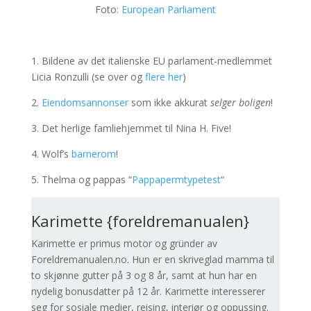
Foto:
European Parliament
1. Bildene av det italienske EU parlament-medlemmet
Licia Ronzulli (se over og
flere her
)
2.
Eiendomsannonser
som ikke akkurat
selger boligen
!
3. Det herlige famliehjemmet til Nina H. Five!
4. Wolf’s
barnerom
!
5. Thelma og pappas “
Pappapermtypetest
“
Karimette {foreldremanualen}
Karimette er primus motor og gründer av
Foreldremanualen.no. Hun er en skriveglad mamma til
to skjønne gutter på 3 og 8 år, samt at hun har en
nydelig bonusdatter på 12 år. Karimette interesserer
seg for sosiale medier, reising, interiør og oppussing.