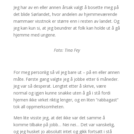
Jeg har av en eller annen årsak valgt å bosette meg på
det blide Sørlandet, hvor andelen av hjemmeværende
mammaer visstnok er større enn i resten av landet. Og
jeg kan kun si, at jeg beundrer at folk kan holde ut å gå
hjemme med ungene.
Foto: Tina Fey
For meg personlig så vil jeg bare ut – på en eller annen
måte. Første gang valgte jeg å jobbe etter 6 måneder.
Jeg var så desperat. Lengtet etter å skrive, være
normal og igjen kunne snakke uten å gå i stå fordi
hjernen ikke virket riktig lenger, og en liten ”rabbagast”
tok all oppmerksomheten.
Men lite visste jeg, at det ikke var det samme å
komme tilbake på jobb… Nei nei… Det var vanskelig,
og jeg husket jo absolutt intet og gikk fortsatt i stå