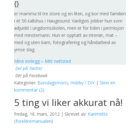
{}
er mamma til tre store og en liten, og bor med familien
i et 50-tallshus i Haugesund. Vanligvis jobber hun som
adjunkt i ungdomsskolen, men er for tiden i permisjon
med minstemann. Hun er opptatt av interiør, mat –
med og uten barn, fotografering og håndarbeid av
ymse slag.
Mine innlegg
–
Mitt nettsted
Del på Twitter
Del på Facebook
Kategorier:
Bursdagsmoro
,
Hobby / DIY
|
Skriv en
kommentar (2)
5 ting vi liker akkurat nå!
fredag, 16. mars, 2012 | Skrevet av:
Karimette
{foreldremanualen}