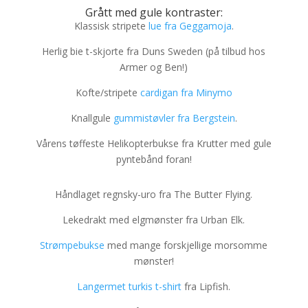
Grått med gule kontraster:
Klassisk stripete
lue fra Geggamoja
.
Herlig bie t-skjorte fra Duns Sweden (på tilbud hos
Armer og Ben!)
Kofte/stripete
cardigan fra Minymo
Knallgule
gummistøvler fra Bergstein
.
Vårens tøffeste Helikopterbukse fra Krutter med gule
pyntebånd foran!
Håndlaget regnsky-uro fra The Butter Flying.
Lekedrakt med elgmønster fra Urban Elk.
Strømpebukse
med mange forskjellige morsomme
mønster!
Langermet turkis t-shirt
fra Lipfish.