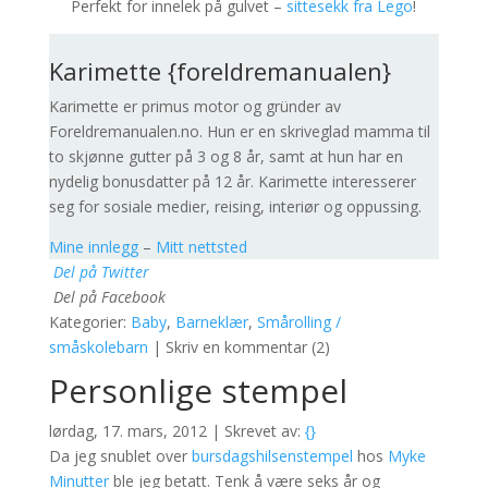
Perfekt for innelek på gulvet –
sittesekk fra Lego
!
Karimette {foreldremanualen}
Karimette er primus motor og gründer av
Foreldremanualen.no. Hun er en skriveglad mamma til
to skjønne gutter på 3 og 8 år, samt at hun har en
nydelig bonusdatter på 12 år. Karimette interesserer
seg for sosiale medier, reising, interiør og oppussing.
Mine innlegg
–
Mitt nettsted
Del på Twitter
Del på Facebook
Kategorier:
Baby
,
Barneklær
,
Smårolling /
småskolebarn
|
Skriv en kommentar (2)
Personlige stempel
lørdag, 17. mars, 2012 | Skrevet av:
{}
Da jeg snublet over
bursdagshilsenstempel
hos
Myke
Minutter
ble jeg betatt. Tenk å være seks år og