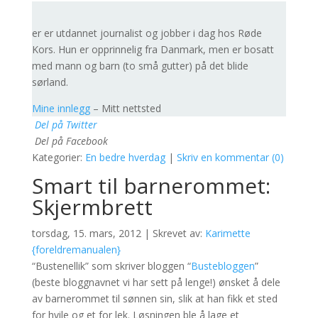
er er utdannet journalist og jobber i dag hos Røde
Kors. Hun er opprinnelig fra Danmark, men er bosatt
med mann og barn (to små gutter) på det blide
sørland.
Mine innlegg
– Mitt nettsted
Del på Twitter
Del på Facebook
Kategorier:
En bedre hverdag
|
Skriv en kommentar (0)
Smart til barnerommet:
Skjermbrett
torsdag, 15. mars, 2012 | Skrevet av:
Karimette
{foreldremanualen}
“Bustenellik” som skriver bloggen “
Bustebloggen
”
(beste bloggnavnet vi har sett på lenge!) ønsket å dele
av barnerommet til sønnen sin, slik at han fikk et sted
for hvile og et for lek. Løsningen ble å lage et