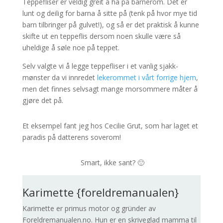
Teppefliser er veldig greit å ha på barnerom. Det er
lunt og deilig for barna å sitte på (tenk på hvor mye tid
barn tilbringer på gulvet!), og så er det praktisk å kunne
skifte ut en teppeflis dersom noen skulle være så
uheldige å søle noe på teppet.
Selv valgte vi å legge teppefliser i et vanlig sjakk-
mønster da vi innredet
lekerommet i vårt forrige hjem
,
men det finnes selvsagt mange morsommere måter å
gjøre det på.
Et eksempel fant jeg hos Cecilie Grut, som har laget et
paradis på datterens soverom!
Smart, ikke sant? 🙂
Karimette {foreldremanualen}
Karimette er primus motor og gründer av
Foreldremanualen.no. Hun er en skriveglad mamma til