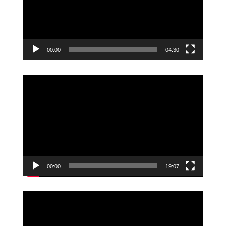
00:00
04:30
Videoavspiller
00:00
19:07
Videoavspiller