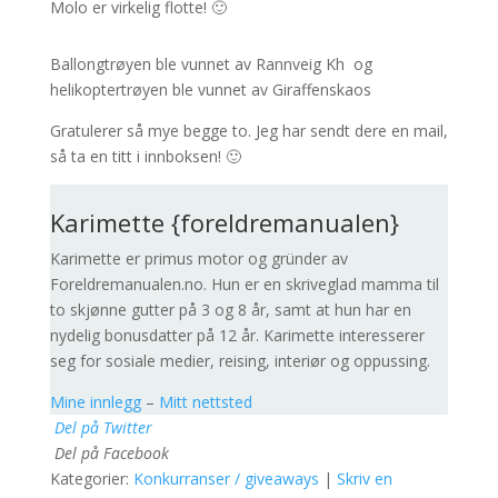
Molo er virkelig flotte! 🙂
Ballongtrøyen ble vunnet av Rannveig Kh og
helikoptertrøyen ble vunnet av Giraffenskaos
Gratulerer så mye begge to. Jeg har sendt dere en mail,
så ta en titt i innboksen! 🙂
Karimette {foreldremanualen}
Karimette er primus motor og gründer av
Foreldremanualen.no. Hun er en skriveglad mamma til
to skjønne gutter på 3 og 8 år, samt at hun har en
nydelig bonusdatter på 12 år. Karimette interesserer
seg for sosiale medier, reising, interiør og oppussing.
Mine innlegg
–
Mitt nettsted
Del på Twitter
Del på Facebook
Kategorier:
Konkurranser / giveaways
|
Skriv en