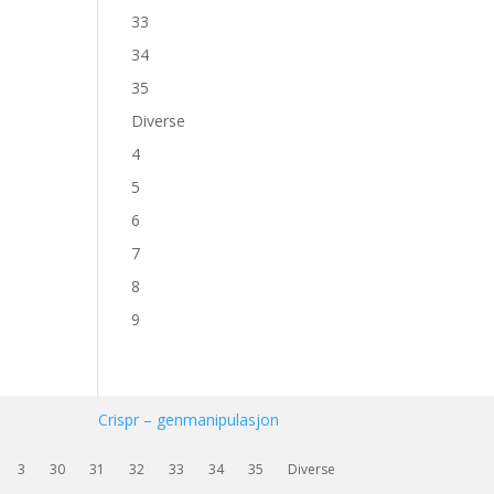
33
34
35
Diverse
4
5
6
7
8
9
Crispr – genmanipulasjon
3
30
31
32
33
34
35
Diverse