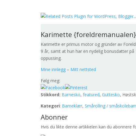
Karimette {foreldremanualen
Karimette er primus motor og gründer av Foreld
9 år, samt at hun har en nydelig bonusdatter på 1
oppussing.
Mine innlegg
–
Mitt nettsted
Følg meg:
Stikkord:
Barnesko
,
featured
,
Guttesko
, Høsts
Kategori
:
Barneklær
,
Smårolling / småskolebar
Abonner
Hvis du likte denne artikkelen kan du abonnere 