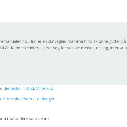
}
remanualen.no. Hun er en skriveglad mamma til to skjønne gutter på
4 år. Karimette interesserer seg for sosiale medier, reising, interiør 
ko,
Jentesko
,
Tilbud
,
Vintersko
n
,
Store skolebarn / tenåringer
for å motta flere som denne