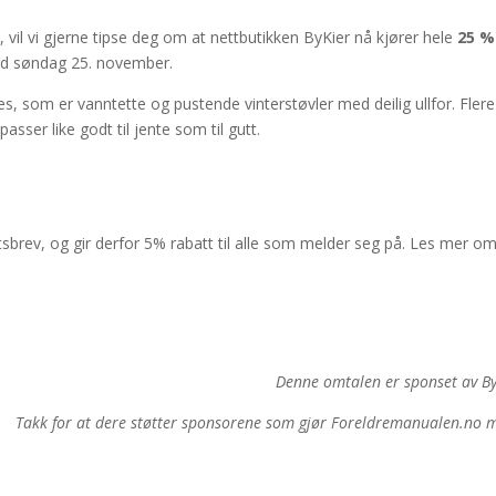
, vil vi gjerne tipse deg om at nettbutikken ByKier nå kjører hele
25 %
ed søndag 25. november.
es, som er vanntette og pustende vinterstøvler med deilig ullfor. Flere
sser like godt til jente som til gutt.
sbrev, og gir derfor 5% rabatt til alle som melder seg på. Les mer o
Denne omtalen er sponset av By
Takk for at dere støtter sponsorene som gjør Foreldremanualen.no m