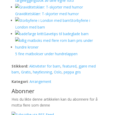
fargeleggingsbok av dine egne foto
Graviditetsklær: T-skjorter med humor
Storbyferie i
London med barn
Gavetips til badeglade barn
5 fine matbokser under hundrelappen
Stikkord:
Aktiviteter for barn
,
featured
,
gjøre med
barn
,
Gratis
,
høytlesning
,
Oslo
,
peppa gris
Kategori
:
Arrangement
Abonner
Hvis du likte denne artikkelen kan du abonnere for å
motta flere som denne