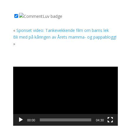
«
Sponset video: Tankevekkende film om barns lek
Bli med på kåringen av Årets mamma- og pappablogg!
»
Videoavspiller
00:00
04:30