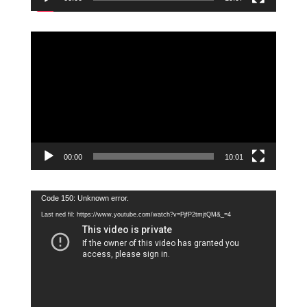
Videoavspiller
00:00
10:01
Videoavspiller
Code 150: Unknown error.
Last ned fil: https://www.youtube.com/watch?v=PjfP2tmjtQM&_=4