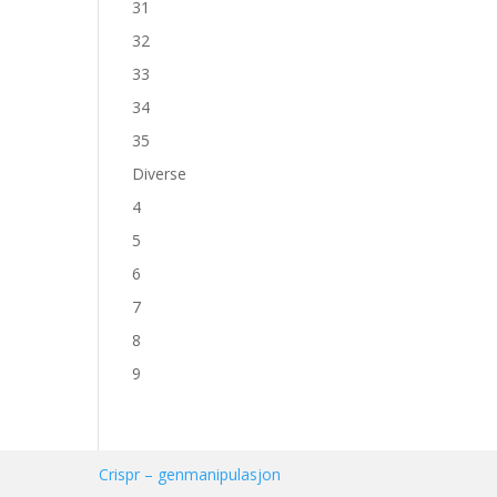
31
32
33
34
35
Diverse
4
5
6
7
8
9
Crispr – genmanipulasjon