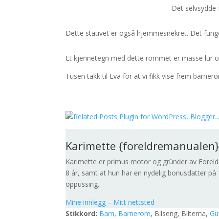
Det selvsydde f
Dette stativet er også hjemmesnekret. Det funge
Et kjennetegn med dette rommet er masse lur o
Tusen takk til Eva for at vi fikk vise frem barne
Karimette {foreldremanualen
Karimette er primus motor og gründer av Foreld
8 år, samt at hun har en nydelig bonusdatter på 1
oppussing.
Mine innlegg
–
Mitt nettsted
Stikkord:
Barn
,
Barnerom
, Bilseng, Biltema,
Gu