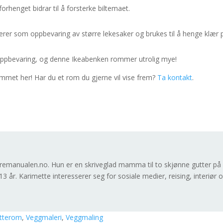
orhenget bidrar til å forsterke biltemaet.
rer som oppbevaring av større lekesaker og brukes til å henge klær 
ppbevaring, og denne Ikeabenken rommer utrolig mye!
rommet her! Har du et rom du gjerne vil vise frem?
Ta kontakt
.
}
remanualen.no. Hun er en skriveglad mamma til to skjønne gutter på
3 år. Karimette interesserer seg for sosiale medier, reising, interiør 
tterom
,
Veggmaleri
,
Veggmaling