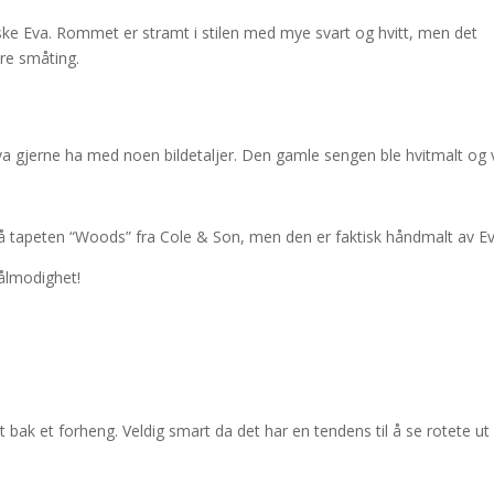
e Eva. Rommet er stramt i stilen med mye svart og hvitt, men det
re småting.
e Eva gjerne ha med noen bildetaljer. Den gamle sengen ble hvitmalt og
på tapeten “Woods” fra Cole & Son, men den er faktisk håndmalt av Ev
ålmodighet!
t bak et forheng. Veldig smart da det har en tendens til å se rotete ut