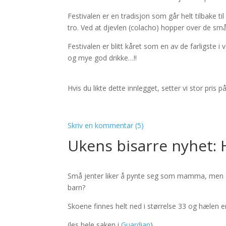
Festivalen er en tradisjon som går helt tilbake ti
tro. Ved at djevlen (colacho) hopper over de sm
Festivalen er blitt kåret som en av de farligste i
og mye god drikke…!!
Hvis du likte dette innlegget, setter vi stor pris
.
Skriv en kommentar (5)
Ukens bisarre nyhet: 
Små jenter liker å pynte seg som mamma, men di
barn?
Skoene finnes helt ned i størrelse 33 og hælen er 
(les hele saken i
Guardian
)