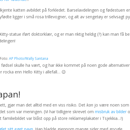
elkjente katten avbildet på forkledet. Barselavdelingen og fødestuen e
fødte ligger i små rosa trillevogner, og alt av sengetøy er selvsagt p
Kitty-statue iført doktorklær, og er man riktig heldig (?) kan man få b
elingen!
Foto:
AP Photo/Wally Santana
n fødsel skulle ha vært, og har ikke kommet på noen gode alternativer
r rocka enn Hello Kitty i allefall… 😉
apan!
tt, gjør man det alltid med en viss risiko. Det
kan
jo være noen som
n det som var meningen. (Vi har tidligere skrevet om
misbruk av bilder
o
miliebildet var blåst opp på store reklameplakater i Tsjekkia…!)
let sitt eget navn
. Han bladde gjennom mange sider med google