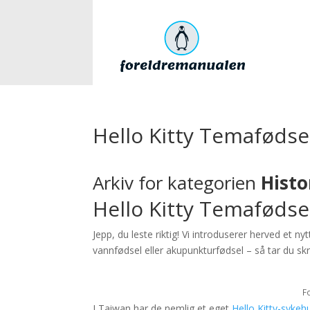
Hello Kitty Temafødse
Arkiv for kategorien
Histo
Hello Kitty Temafødse
Jepp, du leste riktig! Vi introduserer herved et 
vannfødsel eller akupunkturfødsel – så tar du skre
F
I Taiwan har de nemlig et eget
Hello Kitty-sykeh