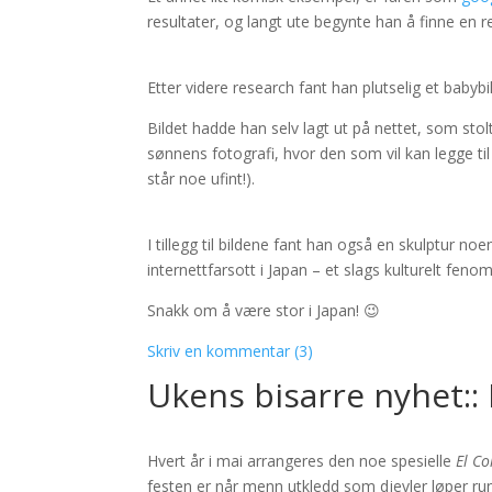
resultater, og langt ute begynte han å finne en r
Etter videre research fant han plutselig et babyb
Bildet hadde han selv lagt ut på nettet, som stolt
sønnens fotografi, hvor den som vil kan legge til
står noe ufint!).
I tillegg til bildene fant han også en skulptur no
internettfarsott i Japan – et slags kulturelt feno
Snakk om å være stor i Japan! 😉
Skriv en kommentar (3)
Ukens bisarre nyhet::
Hvert år i mai arrangeres den noe spesielle
El Co
festen er når menn utkledd som djevler løper r