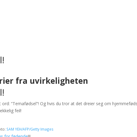
l!
rier fra uvirkeligheten
l!
nytt ord: “Temafødsel”! Og hvis du tror at det dreier seg om hjemmeføds
kkelig feil!
oto:
SAM YEH/AFP/Getty Images
us for fødende
!!!