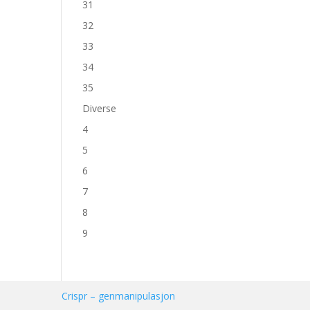
31
32
33
34
35
Diverse
4
5
6
7
8
9
Crispr – genmanipulasjon