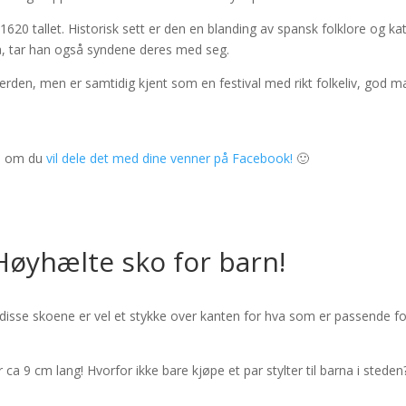
l 1620 tallet. Historisk sett er den en blanding av spansk folklore og ka
å, tar han også syndene deres med seg.
 verden, men er samtidig kjent som en festival med rikt folkeliv, god m
 på om du
vil dele det med dine venner på Facebook!
🙂
Høyhælte sko for barn!
sse skoene er vel et stykke over kanten for hva som er passende fo
ca 9 cm lang! Hvorfor ikke bare kjøpe et par stylter til barna i steden