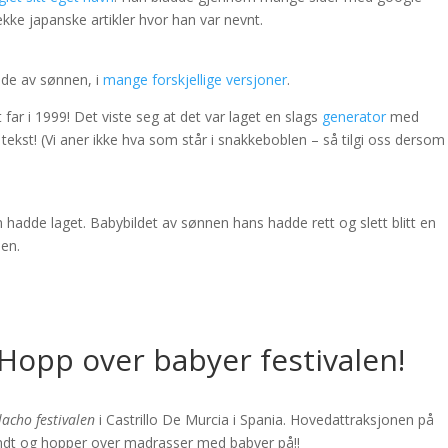
ekke japanske artikler hvor han var nevnt.
ilde av sønnen, i
mange forskjellige versjoner
.
 far i 1999! Det viste seg at det var laget en slags
generator
med
 tekst! (Vi aner ikke hva som står i snakkeboblen – så tilgi oss dersom
en hadde laget. Babybildet av sønnen hans hadde rett og slett blitt en
men.
 Hopp over babyer festivalen!
lacho festivalen
i Castrillo De Murcia i Spania. Hovedattraksjonen på
undt og hopper over madrasser med babyer på!!