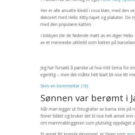
Her er alle ansatte kledd i rosa klær, med den v
dekorert med Hello Kitty-tapet og plakater. De ny
med den populære katten.
I lobbyen blir de fødende møtt av en diger Hello 
av et menneske utkledd som katten på barselavd
Jeg har forsøkt å pønske ut hva mitt tema for e
egentlig – men det måtte helt klart bli noe litt me
Skriv en kommentar (18)
Sønnen var berømt i J
Når man legger ut fotografier av barna sine på ne
finner bildet og bruker det til noe helt annet en
om mammabloggeren som plutselig oppdaget at fa
Et annet litt komisk eksempel, er faren som
goog