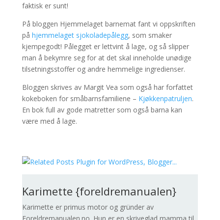
faktisk er sunt!
På bloggen Hjemmelaget barnemat fant vi oppskriften
på
hjemmelaget sjokoladepålegg
, som smaker
kjempegodt! Pålegget er lettvint å lage, og så slipper
man å bekymre seg for at det skal inneholde unødige
tilsetningsstoffer og andre hemmelige ingredienser.
Bloggen skrives av Margit Vea som også har forfattet
kokeboken for småbarnsfamiliene –
Kjøkkenpatruljen
.
En bok full av gode matretter som også barna kan
være med å lage.
Karimette {foreldremanualen}
Karimette er primus motor og gründer av
Foreldremanualen.no. Hun er en skriveglad mamma til