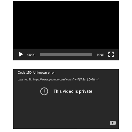
Videoavspiller
00:00
10:01
Videoavspiller
Code 150: Unknown error.
Last ned fil: https://www.youtube.com/watch?v=PjfP2tmjtQM&_=4