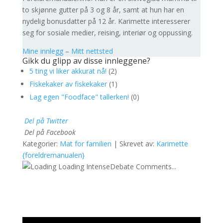
to skjønne gutter på 3 og 8 år, samt at hun har en
nydelig bonusdatter på 12 år. Karimette interesserer
seg for sosiale medier, reising, interiør og oppussing.
Mine innlegg
–
Mitt nettsted
Gikk du glipp av disse innleggene?
5 ting vi liker akkurat nå!
(2)
Fiskekaker av fiskekaker
(1)
Lag egen "Foodface" tallerken!
(0)
Del på Twitter
Del på Facebook
Kategorier:
Mat for familien
| Skrevet av:
Karimette
{foreldremanualen}
Loading IntenseDebate Comments...
Videoavspiller