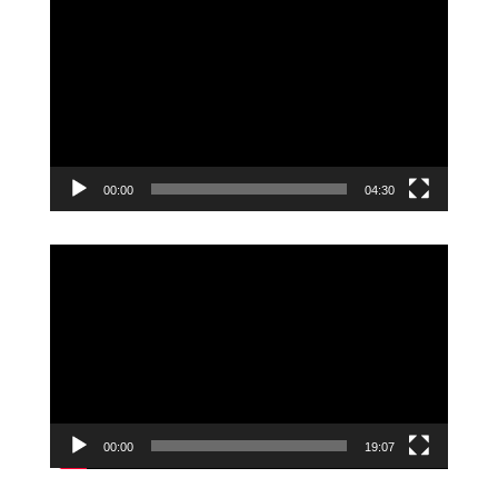
00:00
04:30
Videoavspiller
00:00
19:07