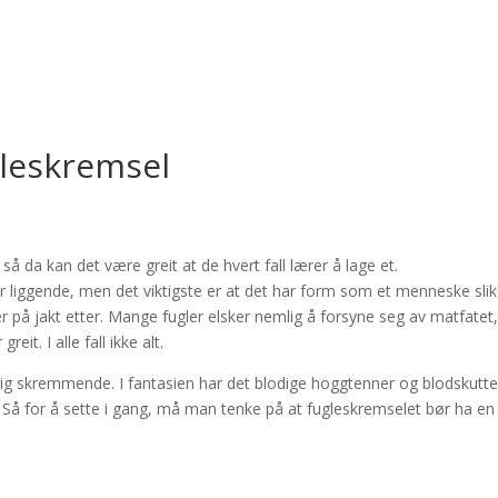
gleskremsel
 så da kan det være greit at de hvert fall lærer å lage et.
liggende, men det viktigste er at det har form som et menneske slik
er på jakt etter. Mange fugler elsker nemlig å forsyne seg av matfatet
eit. I alle fall ikke alt.
elig skremmende. I fantasien har det blodige hoggtenner og blodskutt
g. Så for å sette i gang, må man tenke på at fugleskremselet bør ha en