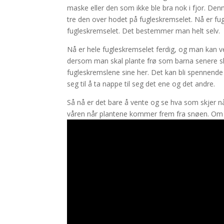
maske eller den som ikke ble bra nok i fjor. Den
tre den over hodet på fugleskremselet. Nå er fug
fugleskremselet. Det bestemmer man helt selv.
Nå er hele fugleskremselet ferdig, og man kan 
dersom man skal plante frø som barna senere ska
fugleskremslene sine her. Det kan bli spennende 
seg til å ta nappe til seg det ene og det andre.
Så nå er det bare å vente og se hva som skjer nå
våren når plantene kommer frem fra snøen. Om ik