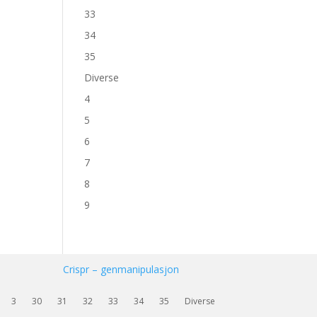
33
34
35
Diverse
4
5
6
7
8
9
Crispr – genmanipulasjon
3
30
31
32
33
34
35
Diverse