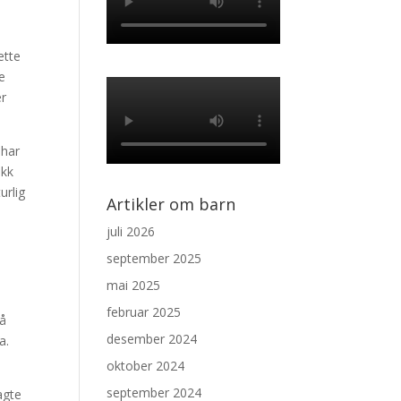
ette
e
er
 har
ekk
urlig
Artikler om barn
juli 2026
september 2025
mai 2025
februar 2025
få
desember 2024
a.
oktober 2024
september 2024
agte