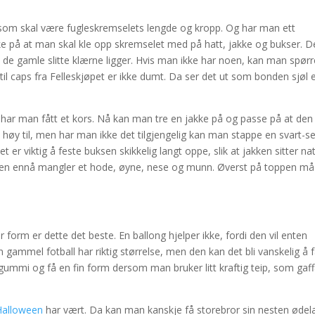
som skal være fugleskremselets lengde og kropp. Og har man ett
ke på at man skal kle opp skremselet med på hatt, jakke og bukser. D
e de gamle slitte klærne ligger. Hvis man ikke har noen, kan man spørr
l caps fra Felleskjøpet er ikke dumt. Da ser det ut som bonden sjøl 
 har man fått et kors. Nå kan man tre en jakke på og passe på at den
e høy til, men har man ikke det tilgjengelig kan man stappe en svart-s
t er viktig å feste buksen skikkelig langt oppe, slik at jakken sitter nat
 Men ennå mangler et hode, øyne, nese og munn. Øverst på toppen må
 form er dette det beste. En ballong hjelper ikke, fordi den vil enten
 En gammel fotball har riktig størrelse, men den kan det bli vanskelig å 
gummi og få en fin form dersom man bruker litt kraftig teip, som gaff
Halloween
har vært. Da kan man kanskje få storebror sin nesten ødel