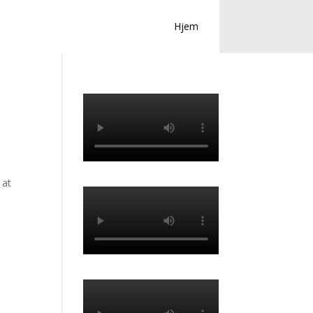
Hjem
 at
,
e