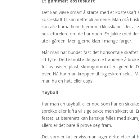
Et gammelt kosteskaft
Det kan være smart å starte med et kosteskaft 
kosteskaft til kan dette bli armene. Man må hus
kan alle barna finne hjemme i klesskapet der all
besteforeldre om de har noen. En jakke med derti
ute i gården. Men gjerne klær i mange farger.
Når man har bundet fast det horisontale skaftet
litt fylte. Dette brukte de gamle bøndene å bruk
full av aviser, plast, skumgummi eller lignende. De
over. Nå har man kroppen til fugleskremselet.
man ha en hatt eller caps.
Tøyball
Har man en tøyball, eller noe som har en sirkulær
sprekke eller lufta vil sige sakte men sikkert ut.
festet. Et bærenett kan kanskje fylles med skum
Ellers er det bare å prøve seg fram.
Det som er lurt er viss man lager dette etter at