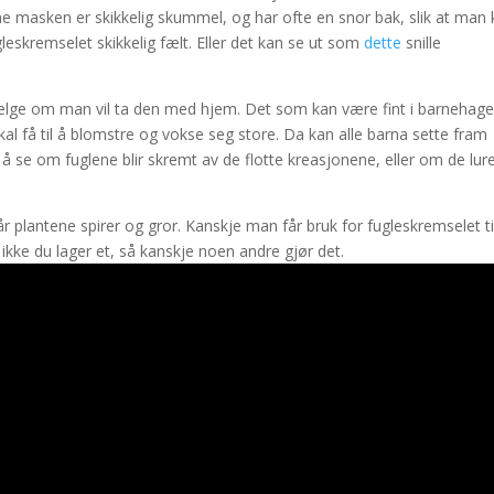
ne masken er skikkelig skummel, og har ofte en snor bak, slik at man
leskremselet skikkelig fælt. Eller det kan se ut som
dette
snille
velge om man vil ta den med hjem. Det som kan være fint i barnehage
l få til å blomstre og vokse seg store. Da kan alle barna sette fram
å se om fuglene blir skremt av de flotte kreasjonene, eller om de lur
r plantene spirer og gror. Kanskje man får bruk for fugleskremselet ti
ke du lager et, så kanskje noen andre gjør det.