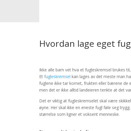
Hvordan lage eget fu
Ikke alle barn vet hva et fugleskremsel brukes til,
Et
fugleskremsel
kan lages av det meste man har 
fuglene ikke tar kornet, frukten eller bærene de 
men det er ikke alltid landeieren tenkte at det var gr
Det er viktig at fugleskremselet skal være skikk
øyne. Her skal ikke en eneste fugl føle seg tryg
størrelse som ligner et voksent menneske.