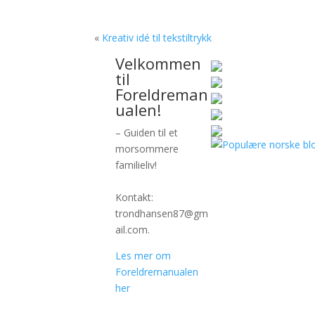
«
Kreativ idé til tekstiltrykk
Velkommen
til
Foreldreman
ualen!
– Guiden til et
morsommere
familieliv!
Kontakt:
trondhansen87@gm
ail.com.
Les mer om
Foreldremanualen
her