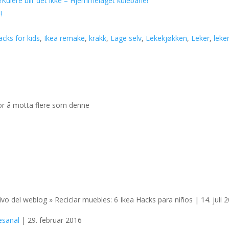
Kulere blir det ikke – Hjemmelaget kulebane!
!
acks for kids
,
Ikea remake
,
krakk
,
Lage selv
,
Lekekjøkken
,
Leker
,
lek
for å motta flere som denne
vo del weblog » Reciclar muebles: 6 Ikea Hacks para niños | 14. juli 
esanal
| 29. februar 2016