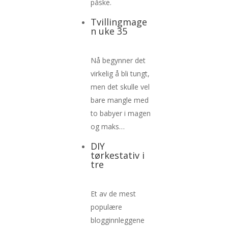
påske.
Tvillingmage
n uke 35
Nå begynner det
virkelig å bli tungt,
men det skulle vel
bare mangle med
to babyer i magen
og maks…
DIY
tørkestativ i
tre
Et av de mest
populære
blogginnleggene