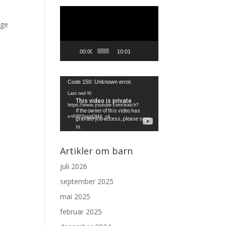
Videoavspiller
ige
00:00
10:01
Videoavspiller
Code 150: Unknown error.
Last ned fil:
https://www.youtube.com/watch?
v=PjfP2tmjtQM&_=4
Artikler om barn
juli 2026
september 2025
mai 2025
februar 2025