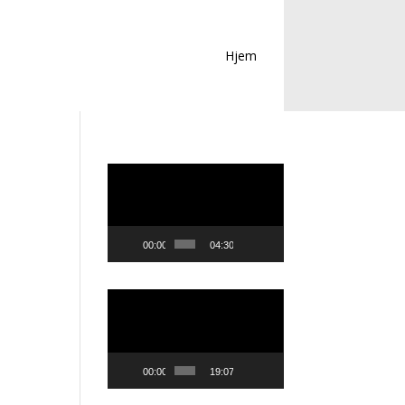
Hjem
Videoavspiller
00:00
04:30
Videoavspiller
00:00
19:07