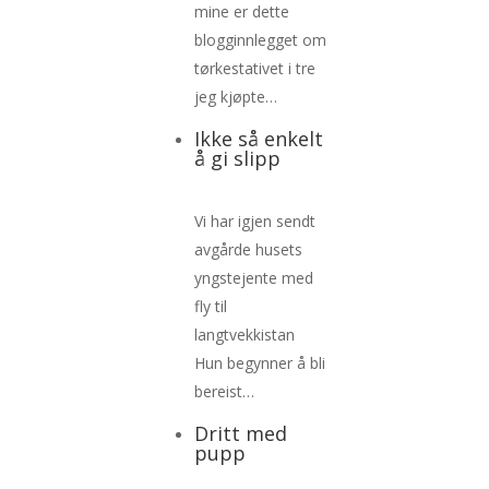
mine er dette
blogginnlegget om
tørkestativet i tre
jeg kjøpte…
Ikke så enkelt
å gi slipp
Vi har igjen sendt
avgårde husets
yngstejente med
fly til
langtvekkistan
Hun begynner å bli
bereist…
Dritt med
pupp