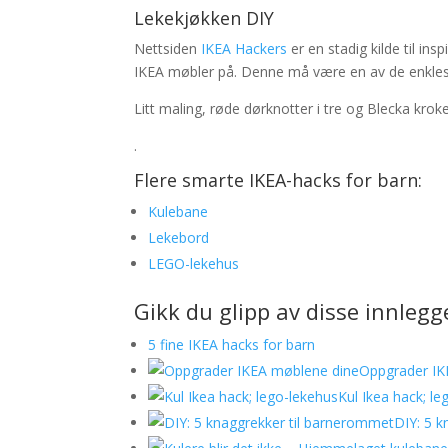
Lekekjøkken DIY
Nettsiden
IKEA Hackers
er en stadig kilde til i
IKEA møbler på. Denne må være en av de enkleste 
Litt maling, røde dørknotter i tre og Blecka kroker
.
Flere smarte IKEA-hacks for barn:
Kulebane
Lekebord
LEGO-lekehus
Gikk du glipp av disse innleg
5 fine IKEA hacks for barn
Oppgrader IK
Kul Ikea hack; le
DIY: 5 