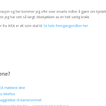
nspirasjon og her kommer jeg ofte over smarte måter å gjøre om kjedel
jeg har sett så langt; lekekjøkken av en helt vanlig krakk.
 fra IKEA er alt som skal til.
Se hele fremgangsmåten her
.
gene?
EA møblene dine
go-lekehus
knaggrekker til barnerommet