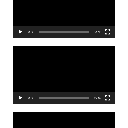
00:00
04:30
Videoavspiller
00:00
19:07
Videoavspiller