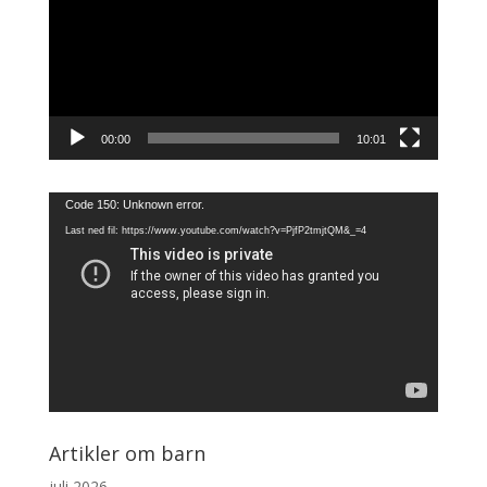
00:00
10:01
Videoavspiller
Code 150: Unknown error.
Last ned fil: https://www.youtube.com/watch?v=PjfP2tmjtQM&_=4
Artikler om barn
juli 2026