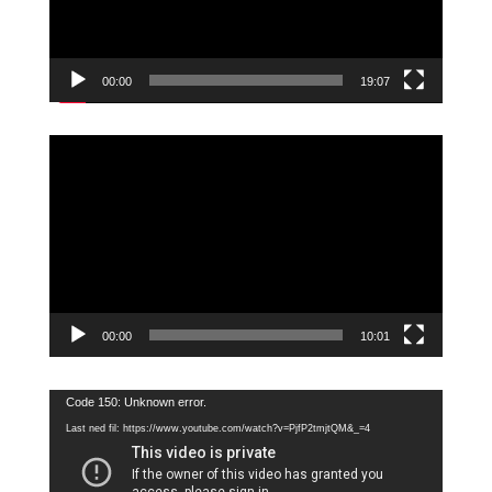
00:00
19:07
Videoavspiller
00:00
10:01
Videoavspiller
Code 150: Unknown error.
Last ned fil: https://www.youtube.com/watch?v=PjfP2tmjtQM&_=4