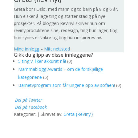
Greta bor i Oslo, med mann og to barn på 8 og 6 år.
Hun elsker å lage ting og starter stadig på nye
prosjekter. På bloggen ReVinyl skriver hun om
revinylproduktene sine, redesign, ting hun lager, ting
hun synes er vakre og ting hun inspireres av.
Mine innlegg
–
Mitt nettsted
Gikk du glipp av disse innleggene?
5 ting vi liker akkurat nå!
(0)
Mammablogg Awards – om de forskjellige
kategoriene
(5)
Barnetvprogram som får ungene opp av sofaen!
(0)
Del på Twitter
Del på Facebook
Kategorier: | Skrevet av:
Greta {ReVinyl}