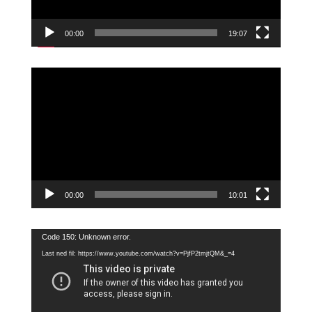
00:00
19:07
Videoavspiller
00:00
10:01
Videoavspiller
Code 150: Unknown error.
Last ned fil: https://www.youtube.com/watch?v=PjfP2tmjtQM&_=4