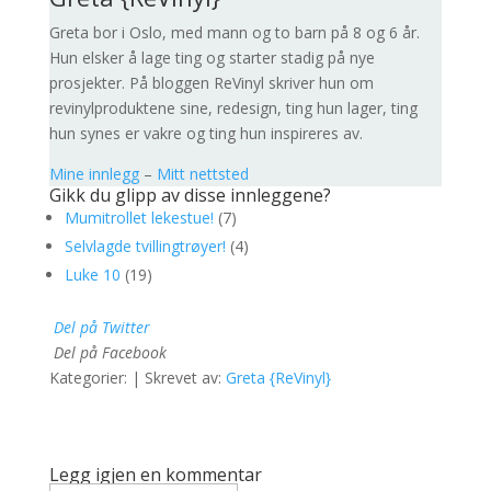
Greta bor i Oslo, med mann og to barn på 8 og 6 år.
Hun elsker å lage ting og starter stadig på nye
prosjekter. På bloggen ReVinyl skriver hun om
revinylproduktene sine, redesign, ting hun lager, ting
hun synes er vakre og ting hun inspireres av.
Mine innlegg
–
Mitt nettsted
Gikk du glipp av disse innleggene?
Mumitrollet lekestue!
(7)
Selvlagde tvillingtrøyer!
(4)
Luke 10
(19)
Del på Twitter
Del på Facebook
Kategorier: | Skrevet av:
Greta {ReVinyl}
Legg igjen en kommentar