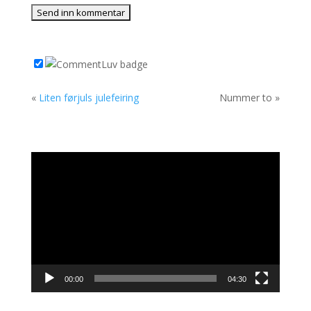
«
Liten førjuls julefeiring
Nummer to »
Videoavspiller
00:00
04:30