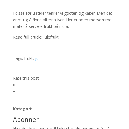
I disse førjulstider tenker vi godteri og kaker. Men det
er mulig å finne alternativer. Her er noen morsomme
måter å servere frukt på i jula.
Read full article: Julefrukt
Tags: frukt,
jul
|
Rate this post: –
0
+
Kategori
:
Abonner
Hvis du likte denne artikkelen kan du abonnere for å