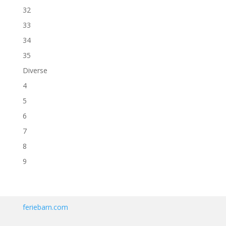
32
33
34
35
Diverse
4
5
6
7
8
9
feriebarn.com