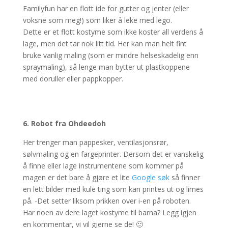
Familyfun har en flott ide for gutter og jenter (eller
voksne som meg!) som liker å leke med lego.
Dette er et flott kostyme som ikke koster all verdens å
lage, men det tar nok litt tid. Her kan man helt fint
bruke vanlig maling (som er mindre helseskadelig enn
spraymaling), så lenge man bytter ut plastkoppene
med doruller eller pappkopper.
6. Robot fra Ohdeedoh
Her trenger man pappesker, ventilasjonsrør,
sølvmaling og en fargeprinter. Dersom det er vanskelig
å finne eller lage instrumentene som kommer på
magen er det bare å gjøre et lite
Google søk
så finner
en lett bilder med kule ting som kan printes ut og limes
på. -Det setter liksom prikken over i-en på roboten.
Har noen av dere laget kostyme til barna? Legg igjen
en kommentar, vi vil gjerne se de! 🙂