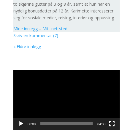
to skjønne gutter på 3 og 8 år, samt at hun har en
nydelig bonusdatter på 12 år. Karimette interesserer
seg for sosiale medier, reising, interiør og oppussing.
Mine innlegg
–
Mitt nettsted
Skriv en kommentar (7)
« Eldre innlegg
Videoavspiller
00:00
04:30