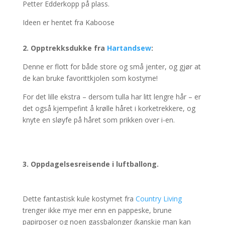
Petter Edderkopp på plass.
Ideen er hentet fra Kaboose
2. Opptrekksdukke fra
Hartandsew
:
Denne er flott for både store og små jenter, og gjør at
de kan bruke favorittkjolen som kostyme!
For det lille ekstra – dersom tulla har litt lengre hår – er
det også kjempefint å krølle håret i korketrekkere, og
knyte en sløyfe på håret som prikken over i-en.
3. Oppdagelsesreisende i luftballong.
Dette fantastisk kule kostymet fra
Country Living
trenger ikke mye mer enn en pappeske, brune
papirposer og noen gassbalonger (kanskje man kan