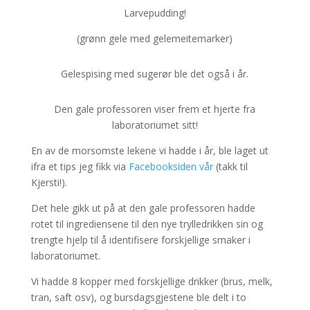
Larvepudding!
(grønn gele med gelemeitemarker)
Gelespising med sugerør ble det også i år.
Den gale professoren viser frem et hjerte fra
laboratoriumet sitt!
En av de morsomste lekene vi hadde i år, ble laget ut
ifra et tips jeg fikk via
Facebooksiden vår
(takk til
Kjersti!).
Det hele gikk ut på at den gale professoren hadde
rotet til ingrediensene til den nye trylledrikken sin og
trengte hjelp til å identifisere forskjellige smaker i
laboratoriumet.
Vi hadde 8 kopper med forskjellige drikker (brus, melk,
tran, saft osv), og bursdagsgjestene ble delt i to