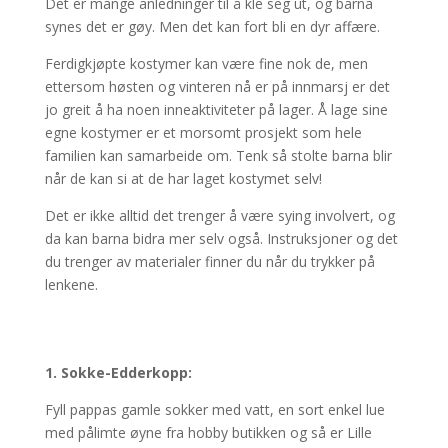
Det er mange anledninger til å kle seg ut, og barna
synes det er gøy. Men det kan fort bli en dyr affære.
Ferdigkjøpte kostymer kan være fine nok de, men
ettersom høsten og vinteren nå er på innmarsj er det
jo greit å ha noen inneaktiviteter på lager. Å lage sine
egne kostymer er et morsomt prosjekt som hele
familien kan samarbeide om. Tenk så stolte barna blir
når de kan si at de har laget kostymet selv!
Det er ikke alltid det trenger å være sying involvert, og
da kan barna bidra mer selv også. Instruksjoner og det
du trenger av materialer finner du når du trykker på
lenkene.
1. Sokke-Edderkopp:
Fyll pappas gamle sokker med vatt, en sort enkel lue
med pålimte øyne fra hobby butikken og så er Lille