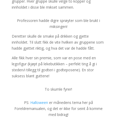
grupper. Hver gruppe skulle velge to kopper og
innholdet i disse ble mikset sammen.
Professoren hadde digre sprøyter som ble brukt i
miksingen!
Deretter skulle de smake på drikken og gjette
innholdet. Til slutt fikk de vite hvilken av gruppene som
hadde gjettet riktig, og hva det var de hadde fått.
Alle fikk hver sin premie, som var en pose med en
legofigur (kjøpt på lekebutikken – perfekt ting å gi i
steden/i tillegg til godteri i godteposene). En stor
suksess blant guttene!
To skumle fyrer!
PS:
Halloween
er månedens tema her på
Foreldremanualen, og det er ikke for seint å komme
med bidrag!