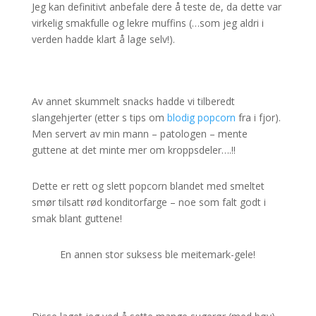
Jeg kan definitivt anbefale dere å teste de, da dette var
virkelig smakfulle og lekre muffins (…som jeg aldri i
verden hadde klart å lage selv!).
Av annet skummelt snacks hadde vi tilberedt
slangehjerter (etter s tips om
blodig popcorn
fra i fjor).
Men servert av min mann – patologen – mente
guttene at det minte mer om kroppsdeler….!!
Dette er rett og slett popcorn blandet med smeltet
smør tilsatt rød konditorfarge – noe som falt godt i
smak blant guttene!
En annen stor suksess ble meitemark-gele!