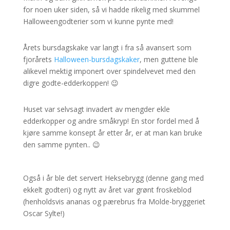
for noen uker siden, så vi hadde rikelig med skummel
Halloweengodterier som vi kunne pynte med!
Årets bursdagskake var langt i fra så avansert som
fjorårets
Halloween-bursdagskaker
, men guttene ble
alikevel mektig imponert over spindelvevet med den
digre godte-edderkoppen! 😉
Huset var selvsagt invadert av mengder ekle
edderkopper og andre småkryp! En stor fordel med å
kjøre samme konsept år etter år, er at man kan bruke
den samme pynten.. 😉
Også i år ble det servert Heksebrygg (denne gang med
ekkelt godteri) og nytt av året var grønt froskeblod
(henholdsvis ananas og pærebrus fra Molde-bryggeriet
Oscar Sylte!)