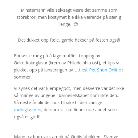
Minstemann ville selvsagt være det samme som
storebror, men kostymet ble ikke værende på særlig
lenge. 😉
Det dukket opp fæle, gamle hekser på festen også!
Forsøkte meg på å lage muffins-topping av
Gulrotkakeglasur (krem av Philadelphia ost), et tips vi
plukket opp på lanseringen av
Littlest Pet Shop Online
i
sommer.
Vi synes det var kjempegodt, men desverre var det ikke
så mange av ungene i barneselskapet som likte den…
Så neste år blir det nok tilbake til den vanlige
melisglasuren
, dersom vi ikke finner noe annet som
også er godt!
Mann og barn gikk amok på Godisfabrikken i Sverige