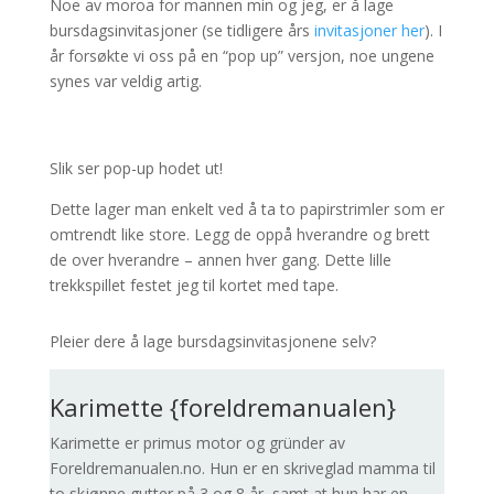
Noe av moroa for mannen min og jeg, er å lage
bursdagsinvitasjoner (se tidligere års
invitasjoner her
). I
år forsøkte vi oss på en “pop up” versjon, noe ungene
synes var veldig artig.
Slik ser pop-up hodet ut!
Dette lager man enkelt ved å ta to papirstrimler som er
omtrendt like store. Legg de oppå hverandre og brett
de over hverandre – annen hver gang. Dette lille
trekkspillet festet jeg til kortet med tape.
Pleier dere å lage bursdagsinvitasjonene selv?
Karimette {foreldremanualen}
Karimette er primus motor og gründer av
Foreldremanualen.no. Hun er en skriveglad mamma til
to skjønne gutter på 3 og 8 år, samt at hun har en