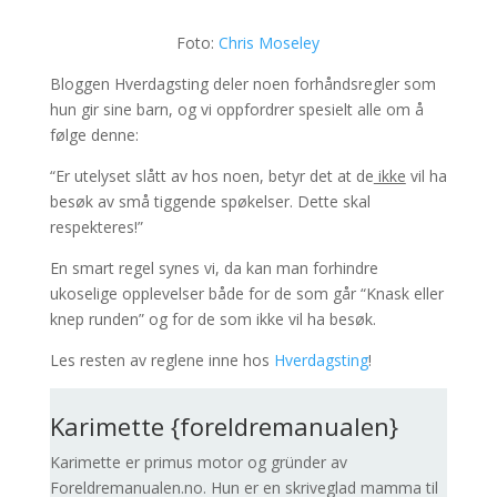
Foto:
Chris Moseley
Bloggen Hverdagsting deler noen forhåndsregler som
hun gir sine barn, og vi oppfordrer spesielt alle om å
følge denne:
“Er utelyset slått av hos noen, betyr det at de
ikke
vil ha
besøk av små tiggende spøkelser. Dette skal
respekteres!”
En smart regel synes vi, da kan man forhindre
ukoselige opplevelser både for de som går “Knask eller
knep runden” og for de som ikke vil ha besøk.
Les resten av reglene inne hos
Hverdagsting
!
Karimette {foreldremanualen}
Karimette er primus motor og gründer av
Foreldremanualen.no. Hun er en skriveglad mamma til