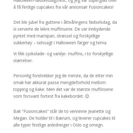
Halloween-fødselsdagsfest, og jeg var superglad over
å få ferdige cupcakes fra vår annonsør Fusioncakes!
Det ble jubel fra guttene i åtteåringens fødselsdag, da
vi serverte de lekre muffinsene. De var innbydende
pyntet med marsipan, strøssel og forskjellige
sukkertøy – selvsagt i Halloween farger og tema.
Vi fikk sjokolade- og vanilje- muffins, i to forskjellige
størrelser.
Personlig foretrekker jeg de minste, da de etter min
smak har akkurat passe mengdeforhold mellom
topping og kake. Men det var de største muffinsene
som forsvant fortest fra kakebordet. 😉
Bak “Fusioncakes” står de to venninne Jeanette og
Megan. De holder til i Bærum, og leverer cupcakes til
alle typer festlige anledninger i Oslo og omegn.