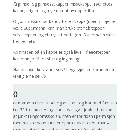
få prinse- og prinsessekapper, nissekappe, rødhettes
kappe, krigere og mye mer ut av oppskrifta.
Og om voksne har behov for en kappe (noen vil gjerne
være Supermann) kan man bruke ett helt teppe til
selve kappen og ett nytt til hetta (om Supermann skulle
trenge det).
Kostnaden på en kappe er også lave – fleecetepper
kan man jo få for slikk og ingenting!
Har du laget kostymer selv? Legg igjen en kommentar,
vi vil gjerne se! 🙂
{}
er mamma til tre store og en liten, og bor med familien
i et 50-tallshus i Haugesund. Vanligvis jobber hun som
adjunkt i ungdomsskolen, men er for tiden i permisjon
med minstemann. Hun er opptatt av interiør, mat –
med og uten barn, fotografering og håndarbeid av