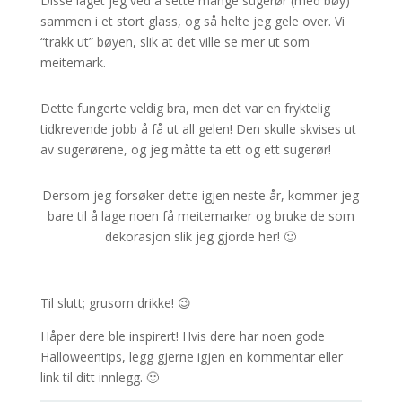
Disse laget jeg ved å sette mange sugerør (med bøy)
sammen i et stort glass, og så helte jeg gele over. Vi
“trakk ut” bøyen, slik at det ville se mer ut som
meitemark.
Dette fungerte veldig bra, men det var en fryktelig
tidkrevende jobb å få ut all gelen! Den skulle skvises ut
av sugerørene, og jeg måtte ta ett og ett sugerør!
Dersom jeg forsøker dette igjen neste år, kommer jeg
bare til å lage noen få meitemarker og bruke de som
dekorasjon slik jeg gjorde her! 🙂
Til slutt; grusom drikke! 😉
Håper dere ble inspirert! Hvis dere har noen gode
Halloweentips, legg gjerne igjen en kommentar eller
link til ditt innlegg. 🙂