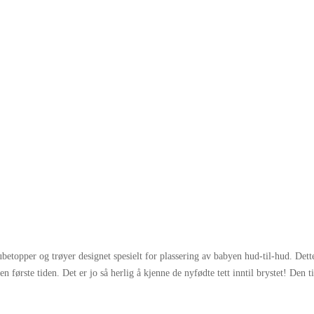
ubetopper og trøyer designet spesielt for plassering av babyen hud-til-hud. Dett
 første tiden. Det er jo så herlig å kjenne de nyfødte tett inntil brystet! Den t