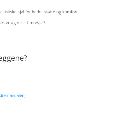
stiske sjal for bedre støtte og komfort.
klær og /eller bæresjal?
leggene?
eldremanualen}