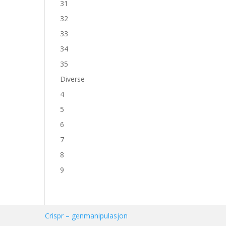
31
32
33
34
35
Diverse
4
5
6
7
8
9
Crispr – genmanipulasjon