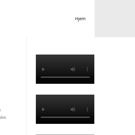
Hjem
e
iden