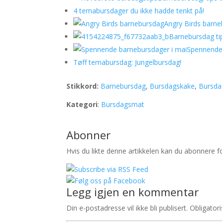
4 temabursdager du ikke hadde tenkt på!
Angry Birds barn
Barnebursdag tips
Spennende
Tøff temabursdag: Jungelbursdag!
Stikkord:
Barnebursdag
,
Bursdagskake
,
Bursd
Kategori
:
Bursdagsmat
Abonner
Hvis du likte denne artikkelen kan du abonnere 
Legg igjen en kommentar
Din e-postadresse vil ikke bli publisert.
Obligatori