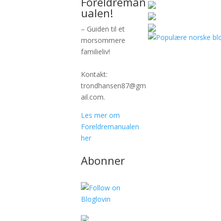
Foreldreman
ualen!
– Guiden til et
morsommere
familieliv!
Kontakt:
trondhansen87@gm
ail.com.
Les mer om
Foreldremanualen
her
Abonner