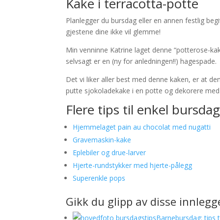
Kake i terracotta-potte
Planlegger du bursdag eller en annen festlig begi
gjestene dine ikke vil glemme!
Min venninne Katrine laget denne “potterose-kak
selvsagt er en (ny for anledningen!!) hagespade.
Det vi liker aller best med denne kaken, er at de
putte sjokoladekake i en potte og dekorere me
Flere tips til enkel bursda
Hjemmelaget pain au chocolat med nugatti
Gravemaskin-kake
Eplebiler og drue-larver
Hjerte-rundstykker med hjerte-pålegg
Superenkle pops
Gikk du glipp av disse innleg
Barnebursdag: tips 