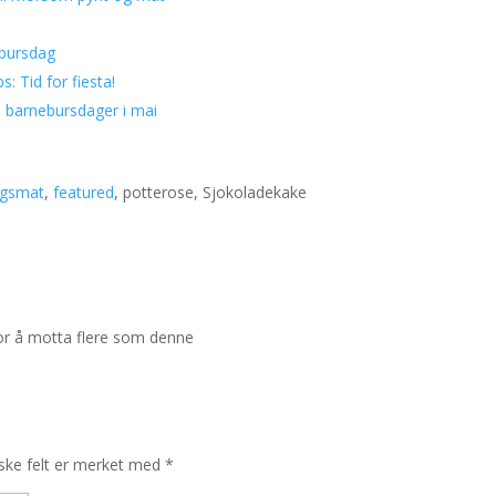
ebursdag
: Tid for fiesta!
 barnebursdager i mai
agsmat
,
featured
, potterose, Sjokoladekake
for å motta flere som denne
ske felt er merket med
*