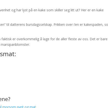
venhet og har lyst på en kake som skiller seg litt ut? Her er en kake
en” til datterens bursdagsselskap. Prikken over i’en er kakespaden, 
n faktisk er overkommelig å lage for de aller fleste av oss. Det er bare
d marsipanblomster.
gsmat:
gene?
til morsom pynt og mat