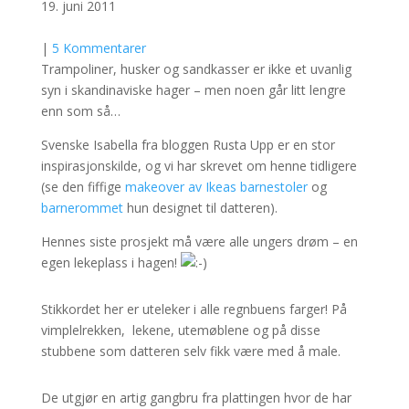
19. juni 2011
|
5 Kommentarer
Trampoliner, husker og sandkasser er ikke et uvanlig
syn i skandinaviske hager – men noen går litt lengre
enn som så…
Svenske Isabella fra bloggen Rusta Upp er en stor
inspirasjonskilde, og vi har skrevet om henne tidligere
(se den fiffige
makeover av Ikeas barnestoler
og
barnerommet
hun designet til datteren).
Hennes siste prosjekt må være alle ungers drøm – en
egen lekeplass i hagen!
Stikkordet her er uteleker i alle regnbuens farger! På
vimplelrekken, lekene, utemøblene og på disse
stubbene som datteren selv fikk være med å male.
De utgjør en artig gangbru fra plattingen hvor de har