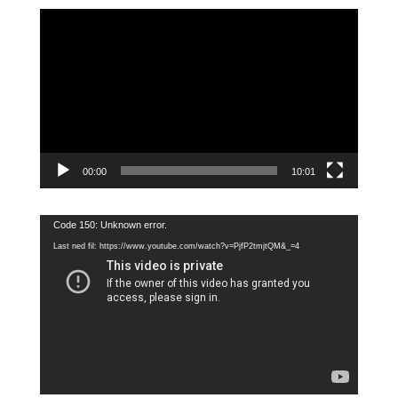
Videoavspiller
00:00
10:01
Videoavspiller
Code 150: Unknown error.
Last ned fil: https://www.youtube.com/watch?v=PjfP2tmjtQM&_=4