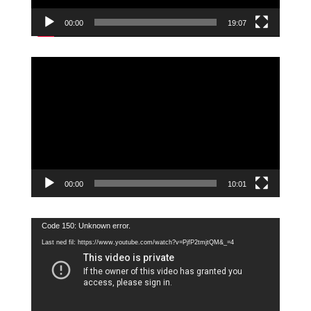
00:00
19:07
Videoavspiller
00:00
10:01
Videoavspiller
Code 150: Unknown error.
Last ned fil: https://www.youtube.com/watch?v=PjfP2tmjtQM&_=4