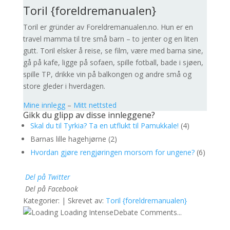
Toril {foreldremanualen}
Toril er gründer av Foreldremanualen.no. Hun er en
travel mamma til tre små barn – to jenter og en liten
gutt. Toril elsker å reise, se film, være med barna sine,
gå på kafe, ligge på sofaen, spille fotball, bade i sjøen,
spille TP, drikke vin på balkongen og andre små og
store gleder i hverdagen.
Mine innlegg
–
Mitt nettsted
Gikk du glipp av disse innleggene?
Skal du til Tyrkia? Ta en utflukt til Pamukkale!
(4)
Barnas lille hagehjørne (2)
Hvordan gjøre rengjøringen morsom for ungene?
(6)
Del på Twitter
Del på Facebook
Kategorier: | Skrevet av:
Toril {foreldremanualen}
Loading IntenseDebate Comments...