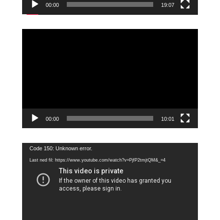
00:00
19:07
Videoavspiller
00:00
10:01
Videoavspiller
Code 150: Unknown error.
Last ned fil: https://www.youtube.com/watch?v=PjfP2tmjtQM&_=4