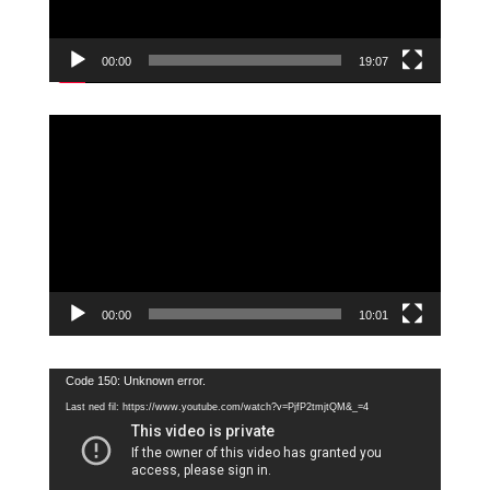
00:00
19:07
Videoavspiller
00:00
10:01
Videoavspiller
Code 150: Unknown error.
Last ned fil: https://www.youtube.com/watch?v=PjfP2tmjtQM&_=4