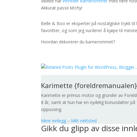
Vibeke har
innredet barnerommet
med flere nost
Akkurat passe kitchy!
Belle & Boo er eksperter på nostalgiske trykk ti
favoritter, og som jeg vurderer å kjøpe til minst
Hvordan dekorerer du barnerommet?
Karimette {foreldremanualen
Karimette er primus motor og gründer av Foreld
8 år, samt at hun har en nydelig bonusdatter på 1
oppussing.
Mine innlegg
–
Mitt nettsted
Gikk du glipp av disse inn