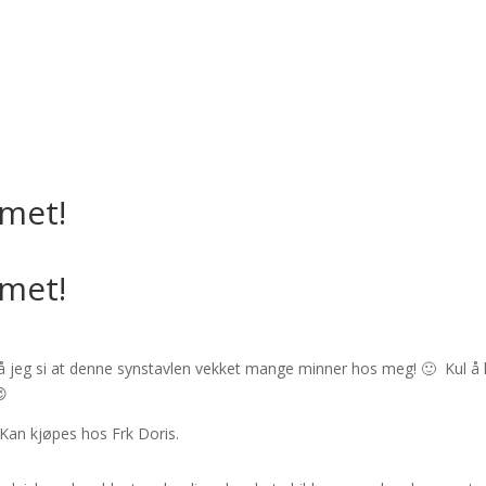
met!
met!
jeg si at denne synstavlen vekket mange minner hos meg! 🙂 Kul å
😉
Kan kjøpes hos Frk Doris.