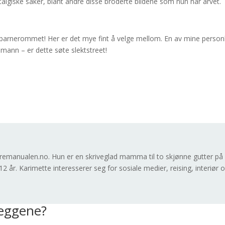
algiske saker, blant andre disse broderte bildene som hun har arvet.
l barnerommet! Her er det mye fint å velge mellom. En av mine person
emann – er dette søte slektstreet!
}
remanualen.no. Hun er en skriveglad mamma til to skjønne gutter på
2 år. Karimette interesserer seg for sosiale medier, reising, interiør 
leggene?