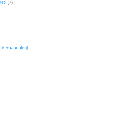
et!
(7)
eldremanualen}