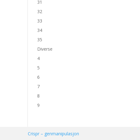
31
32
33
34
35
Diverse
4
5
6
7
8
9
Crispr – genmanipulasjon