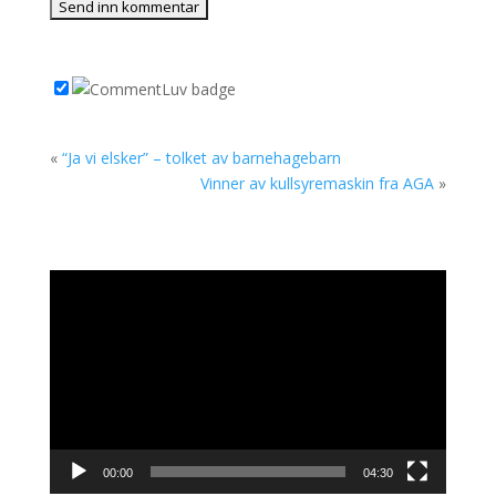
«
“Ja vi elsker” – tolket av barnehagebarn
Vinner av kullsyremaskin fra AGA
»
Videoavspiller
00:00
04:30