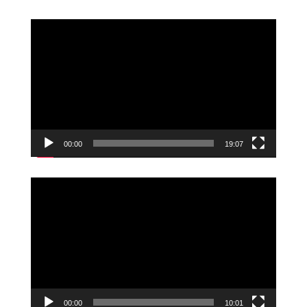
Videoavspiller
00:00
19:07
Videoavspiller
00:00
10:01