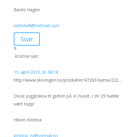
Bente Hagen
netlohell@hotmail.com
Svar
kristina
sier:
15. april 2013, kl. 08:18
http://www.skoringen.no/produkter/47269-barna/222…
Disse joggeskoa til gutten på 4 i huset, i str 29 hadde
vært topp!
Hilsen Kristina
kristina_js@hotmail.no