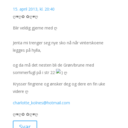
15. april 2013, kl. 20:40
ღ♥ღ✿ ✿ღ♥ღ
Blir veldig gjerne med ღ
Jenta mi trenger seg nye sko nå når vinterskoene
legges på hylla,
og da må det nesten bli de Grøn/brune med
sommerfugl på i str 22
ღ
Krysser fingrene og ønsker deg og dere en fin uke
videre ღ
charlotte_kolnes@hotmail.com
ღ♥ღ✿ ✿ღ♥ღ
Svar