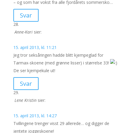
– og som har vokst fra alle fjordårets sommersko…
Svar
Anne-Kari
sier:
15. april 2013, kl. 11:21
Jeg tror seksåringen hadde blitt kjempeglad for
Tarmax-skoene (med grønne lisser) i størrelse 33!
De ser kjempekule ut!
Svar
Lene Kristin
sier:
15. april 2013, kl. 14:27
Tvillingene trenger visst 29 allerede… og digger de
jentete joggeskoene!