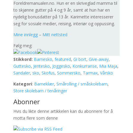
Foreldremanualen.no. Hun er en skriveglad mamma til
to skjønne gutter på 4 og 9 år, samt at hun har en
nydelig bonusdatter på 13 år. Karimette interesserer
seg for sosiale medier, reising, interiør og oppussing.
Mine innlegg
–
Mitt nettsted
Følg meg:
Stikkord:
Barnesko
,
featured
,
Gi bort
,
Give-away
,
Guttesko
,
Jentesko
,
Joggesko
,
Konkurranse
,
Mia Maja
,
Sandaler
,
sko
,
Skofus
,
Sommersko
,
Tarmax
,
Vårsko
Kategori
:
Barneklær
,
Smårolling / småskolebarn
,
Store skolebarn / tenåringer
Abonner
Hvis du likte denne artikkelen kan du abonnere for å
motta flere som denne