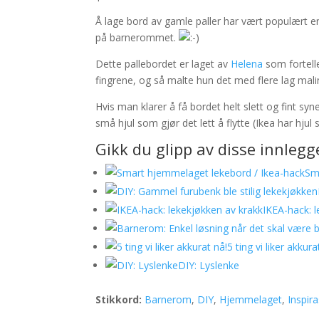
Å lage bord av gamle paller har vært populært en
på barnerommet.
Dette pallebordet er laget av
Helena
som fortelle
fingrene, og så malte hun det med flere lag mali
Hvis man klarer å få bordet helt slett og fint sy
små hjul som gjør det lett å flytte (Ikea har hju
Gikk du glipp av disse innleg
Sm
IKEA-hack: 
5 ting vi liker akkura
DIY: Lyslenke
Stikkord:
Barnerom
,
DIY
,
Hjemmelaget
,
Inspir