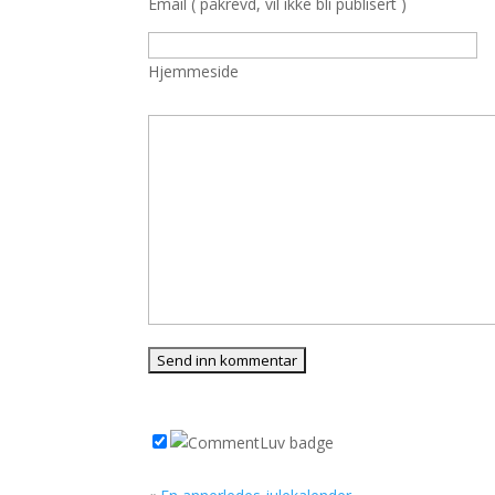
Email ( påkrevd, vil ikke bli publisert )
Hjemmeside