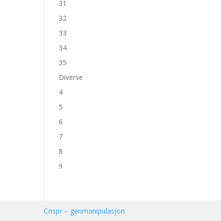
31
32
33
34
35
Diverse
4
5
6
7
8
9
Crispr – genmanipulasjon