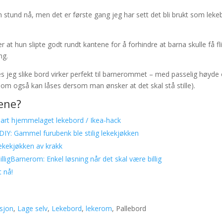
 stund nå, men det er første gang jeg har sett det bli brukt som leke
r at hun slipte godt rundt kantene for å forhindre at barna skulle få fli
ng.
nes jeg slike bord virker perfekt til barnerommet – med passelig høyde
l som også kan låses dersom man ønsker at det skal stå stille).
gene?
art hjemmelaget lekebord / Ikea-hack
DIY: Gammel furubenk ble stilig lekekjøkken
lekekjøkken av krakk
Barnerom: Enkel løsning når det skal være billig
t nå!
asjon
,
Lage selv
,
Lekebord
,
lekerom
, Pallebord