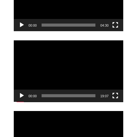
00:00
04:30
Videoavspiller
00:00
19:07
Videoavspiller