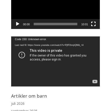
00:00
10:01
Videoavspiller
Code 150: Unknown error.
Last ned fil: https://www.youtube.com/watch?v=PjfP2tmjtQM&_=4
Artikler om barn
juli 2026
september 2025